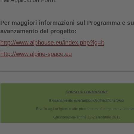
nell'Application Form.
Per maggiori informazioni sul
Programma e sul
avanzamento del progetto:
http://www.alphouse.eu/index.php?lg=it
http://www.alpine-space.eu
CORSO DI FORMAZIONE
Il risanamento energetico degli edifici storici
Rivolto agli artigiani e alle piccole e medie imprese valdost
Gressoney-la-Trinité 22-23 febbraio 2011