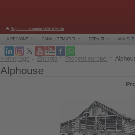
Regione autonoma Valle d'Aosta
LA REGIONE
CANALI TEMATICI
SERVIZI
AVVISI 
Homepage
Energia
Progetti europei
Alphou
Alphouse
Pr