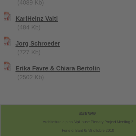
(4089 Kb)
KarlHeinz Valtl
(484 Kb)
Jorg Schroeder
(727 Kb)
Erika Favre & Chiara Bertolin
(2502 Kb)
MEETING
Architettura alpina AlpHouse Plenary Project Meeting 3
Forte di Bard 6/7/8 ottobre 2010