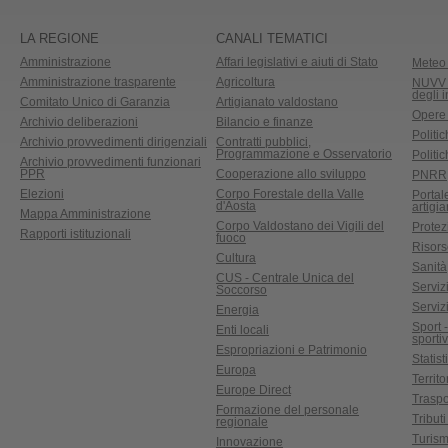
LA REGIONE
CANALI TEMATICI
Amministrazione
Affari legislativi e aiuti di Stato
Meteo 
Amministrazione trasparente
Agricoltura
NUVV -
degli 
Comitato Unico di Garanzia
Artigianato valdostano
Opere
Archivio deliberazioni
Bilancio e finanze
Politic
Archivio provvedimenti dirigenziali
Contratti pubblici,
Programmazione e Osservatorio
Politic
Archivio provvedimenti funzionari
PPR
Cooperazione allo sviluppo
PNRR
Elezioni
Corpo Forestale della Valle
Portal
d'Aosta
artigi
Mappa Amministrazione
Corpo Valdostano dei Vigili del
Protez
Rapporti istituzionali
fuoco
Risors
Cultura
Sanità
CUS - Centrale Unica del
Servizi
Soccorso
Serviz
Energia
Sport 
Enti locali
sporti
Espropriazioni e Patrimonio
Statist
Europa
Territ
Europe Direct
Traspo
Formazione del personale
Tributi
regionale
Turis
Innovazione