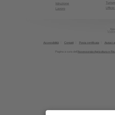
Turism
Istruzione
Uffici
Lavoro
Accessibilità
Contatti
Posta certificata
Aiutaci a
Pagina a cura dell'
Assessorato Agricoltura e Ris