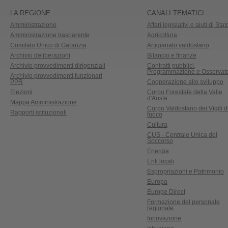
LA REGIONE
CANALI TEMATICI
Amministrazione
Affari legislativi e aiuti di Stat
Amministrazione trasparente
Agricoltura
Comitato Unico di Garanzia
Artigianato valdostano
Archivio deliberazioni
Bilancio e finanze
Archivio provvedimenti dirigenziali
Contratti pubblici,
Programmazione e Osservato
Archivio provvedimenti funzionari
PPR
Cooperazione allo sviluppo
Elezioni
Corpo Forestale della Valle
d'Aosta
Mappa Amministrazione
Corpo Valdostano dei Vigili d
Rapporti istituzionali
fuoco
Cultura
CUS - Centrale Unica del
Soccorso
Energia
Enti locali
Espropriazioni e Patrimonio
Europa
Europe Direct
Formazione del personale
regionale
Innovazione