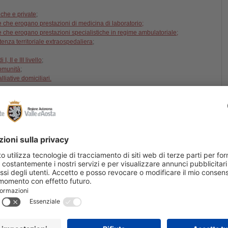
che e private
;
e che erogano prestazioni di medicina di laboratorio;
e che erogano prestazioni specialistiche in regime ambulatoriale;
enza territoriale extraospedaliera
;
, II e III livello
;
omunità
;
iative domiciliari.
to sono articolati in 4 fasi basate sulla sequenza Plan-Do-Check-Act. Tale
spetto dei requisiti di accreditamento.
) verifica la presenza e i contenuti dei documenti di indirizzo e
itiche, i piani, le linee guida, le istruzioni, le check-list.
one dei documenti predisposti. La valutazione del soddisfacimento dei
’osservazione sul campo, interviste o valutazione delle cartelle sanitarie dei
ase richiede la conoscenza, la consapevolezza e l’implementazione di quanto
e e l’autoverifica della corretta applicazione di quanto disposto nelle fasi
ocumenti dai quali emerga l’implementazione delle evidenze della fasi
di verificare l’adozione di azioni correttive eventualmente necessarie.
 alle evidenze definite nella fase precedente siano analizzati e valutati e