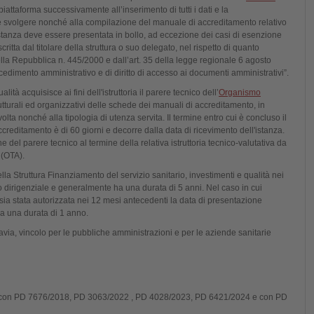
piattaforma successivamente all’inserimento di tutti i dati e la
nde svolgere nonché alla compilazione del manuale di accreditamento relativo
L’istanza deve essere presentata in bollo, ad eccezione dei casi di esenzione
critta dal titolare della struttura o suo delegato, nel rispetto di quanto
della Repubblica n. 445/2000 e dall’art. 35 della legge regionale 6 agosto
cedimento amministrativo e di diritto di accesso ai documenti amministrativi”.
ità acquisisce ai fini dell'istruttoria il parere tecnico dell’
Organismo
rutturali ed organizzativi delle schede dei manuali di accreditamento, in
svolta nonché alla tipologia di utenza servita. Il termine entro cui è concluso il
ccreditamento è di 60 giorni e decorre dalla data di ricevimento dell'istanza.
 del parere tecnico al termine della relativa istruttoria tecnico-valutativa da
 (OTA).
lla Struttura Finanziamento del servizio sanitario, investimenti e qualità nei
o dirigenziale e generalmente ha una durata di 5 anni. Nel caso in cui
o sia stata autorizzata nei 12 mesi antecedenti la data di presentazione
ha una durata di 1 anno.
ttavia, vincolo per le pubbliche amministrazioni e per le aziende sanitarie
ati con PD 7676/2018, PD 3063/2022 , PD 4028/2023, PD 6421/2024 e con PD