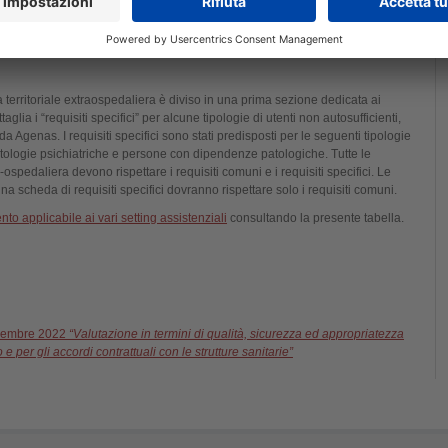
rità e pianificate azioni di miglioramento della sicurezza e della qualità delle
 territoriale extraospedaliera è diviso in una prima sezione dedicata ai
lia i “requisiti specifici” per alcune tipologie di utenti non autosufficienti,
da Agenas. I requisiti specifici sono stati predisposti per le seguenti tipologie
patologie psichiatriche e persone con dipendenze patologiche. Tutte le
-ospedaliera devono rispettare i requisiti comuni e i requisiti specifici. Le
na scheda di requisiti specifici dovranno rispettare solo i requisiti comuni.
o applicabile ai vari setting assistenziali
consultando la presente tabella.
dicembre 2022
“Valutazione in termini di qualità, sicurezza ed appropriatezza
 e per gli accordi contrattuali con le strutture sanitarie”