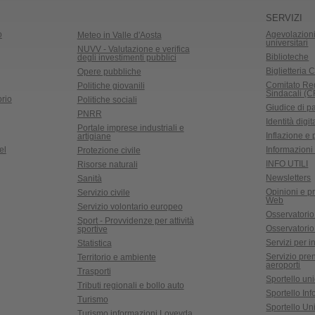
SERVIZI
o
Agevolazioni
Meteo in Valle d'Aosta
universitari
NUVV - Valutazione e verifica
Biblioteche
degli investimenti pubblici
Biglietteria C
Opere pubbliche
Comitato Re
Politiche giovanili
Sindacali (
rio
Politiche sociali
Giudice di p
PNRR
Identità digit
Portale imprese industriali e
Inflazione e
artigiane
el
Informazioni 
Protezione civile
INFO UTILI
Risorse naturali
Newsletters
Sanità
Opinioni e pr
Servizio civile
Web
Servizio volontario europeo
Osservatorio
Sport - Provvidenze per attività
Osservatorio r
sportive
Servizi per in
Statistica
Servizio pre
Territorio e ambiente
aeroporti
Trasporti
Sportello un
Tributi regionali e bollo auto
Sportello In
Turismo
Sportello Uni
Turismo informazioni Lovevda