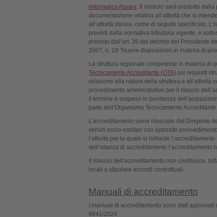
informatico Assani
. Il modulo sarà prodotto dalla 
documentazione relativa all’attività che si inte
all’attività stessa, come di seguito specificato. 
previsti dalla normativa tributaria vigente, e sottos
previsto dall’art. 38 del decreto del Presidente 
2007, n. 19 “Nuove disposizioni in materia di pro
La struttura regionale competente in materia di qual
Tecnicamente Accreditante (OTA)
sui requisiti st
relazione alla natura della struttura e all’attività 
procedimento amministrativo per il rilascio dell’a
Il termine è sospeso in pendenza dell’acquisizione
parte dell’Organismo Tecnicamente Accreditante
L’accreditamento viene rilasciato dal Dirigente de
servizi socio-sanitari con apposito provvediment
l’attività per la quale si richiede l’accreditament
dell’istanza di accreditamento l’accreditamento 
Il rilascio dell'accreditamento non costituisce, tu
locali a stipulare accordi contrattuali.
Manuali di accreditamento
I manuali di accreditamento sono stati approv
6841/2024: