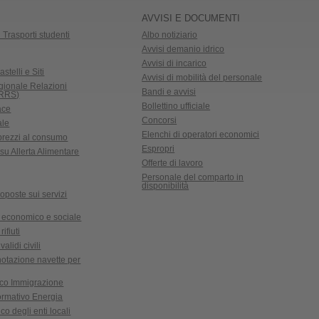
AVVISI E DOCUMENTI
 Trasporti studenti
Albo notiziario
Avvisi demanio idrico
Avvisi di incarico
astelli e Siti
Avvisi di mobilità del personale
gionale Relazioni
Bandi e avvisi
CRRS)
Bollettino ufficiale
ace
Concorsi
ale
Elenchi di operatori economici
 prezzi al consumo
Espropri
su Allerta Alimentare
Offerte di lavoro
Personale del comparto in
disponibilità
oposte sui servizi
 economico e sociale
ifiuti
validi civili
notazione navette per
ico Immigrazione
formativo Energia
co degli enti locali