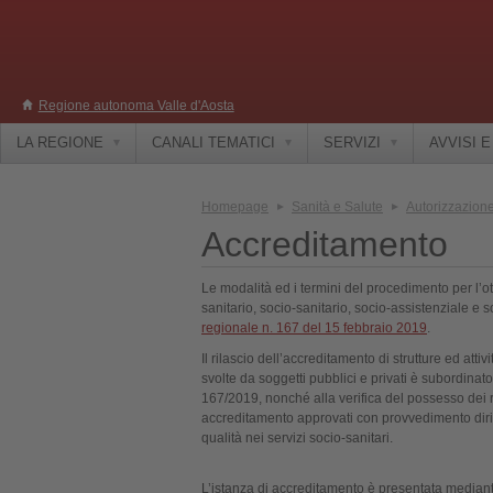
Regione autonoma Valle d'Aosta
LA REGIONE
CANALI TEMATICI
SERVIZI
AVVISI 
Homepage
Sanità e Salute
Autorizzazione 
Accreditamento
Le modalità ed i termini del procedimento per l’ot
sanitario, socio-sanitario, socio-assistenziale e s
regionale n. 167 del 15 febbraio 2019
.
Il rilascio dell’accreditamento di strutture ed atti
svolte da soggetti pubblici e privati è subordinato 
167/2019, nonché alla verifica del possesso dei re
accreditamento approvati con provvedimento dirige
qualità nei servizi socio-sanitari.
L’istanza di accreditamento è presentata median