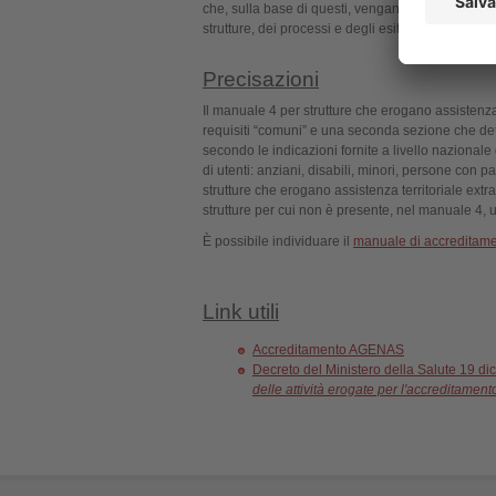
che, sulla base di questi, vengano definite le prio
strutture, dei processi e degli esiti.
Precisazioni
Il manuale 4 per strutture che erogano assistenza
requisiti “comuni” e una seconda sezione che dettag
secondo le indicazioni fornite a livello nazionale 
di utenti: anziani, disabili, minori, persone con 
strutture che erogano assistenza territoriale extra
strutture per cui non è presente, nel manuale 4, u
È possibile individuare il
manuale di accreditament
Link utili
Accreditamento AGENAS
Decreto del Ministero della Salute 19 
delle attività erogate per l'accreditamento