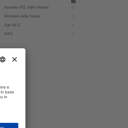
Azienda USL Valle d'Aosta
Ministero della Salute
Age.Na.S.
AIFA