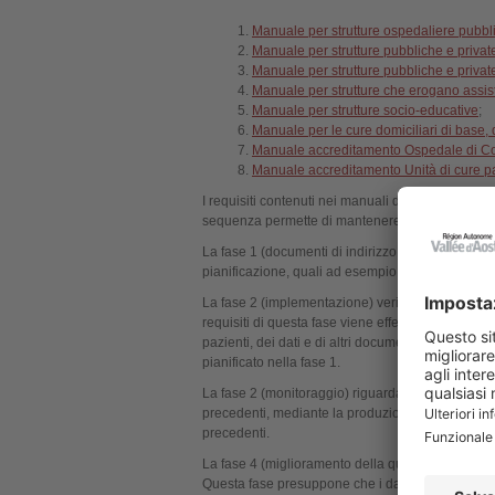
Manuale per strutture ospedaliere pubbli
Manuale per strutture pubbliche e privat
Manuale per strutture pubbliche e privat
Manuale per strutture che erogano assist
Manuale per strutture socio-educative
;
Manuale per le cure domiciliari di base, di I
Manuale accreditamento Ospedale di C
Manuale accreditamento Unità di cure pall
I requisiti contenuti nei manuali di accreditamen
sequenza permette di mantenere e migliorare il ri
La fase 1 (documenti di indirizzo e pianificazione
pianificazione, quali ad esempio: la missione, le pol
La fase 2 (implementazione) verifica l’applicazi
requisiti di questa fase viene effettuata tramite l
pazienti, dei dati e di altri documenti. Questa f
pianificato nella fase 1.
La fase 2 (monitoraggio) riguarda l’autovalutazion
precedenti, mediante la produzione di report e d
precedenti.
La fase 4 (miglioramento della qualità) permette 
Questa fase presuppone che i dati raccolti in base