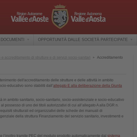
E DOCUMENTI
OPPORTUNITÀ DALLE SOCIETÀ PARTECIPATE
e accreditamento di strutture e di servizi socio-sanitari
Accreditamento
tenimento dell'accreditamento delle strutture e delle attività in ambito
ocio-educativo sono stabiliti dall’
allegato E alla deliberazione della Giunta
vità in ambito sanitario, socio-sanitario, socio-assistenziale e socio-educativo
al possesso di uno dei titoli autorizzativi di cui all’allegato A alla DGR n.
quisiti strutturali ed organizzativi delle schede dei manuali di
nziale della struttura Finanziamento del servizio sanitario, investimenti e
te l’inoltro tramite PEC del modulo prodotto automaticamente dal
sistema