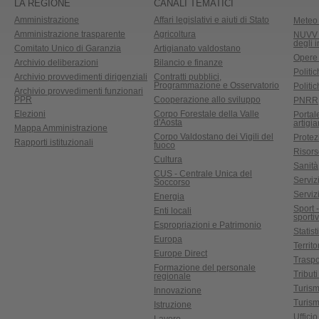
LA REGIONE
CANALI TEMATICI
Amministrazione
Affari legislativi e aiuti di Stato
Meteo 
Amministrazione trasparente
Agricoltura
NUVV -
degli 
Comitato Unico di Garanzia
Artigianato valdostano
Opere
Archivio deliberazioni
Bilancio e finanze
Politic
Archivio provvedimenti dirigenziali
Contratti pubblici,
Programmazione e Osservatorio
Politic
Archivio provvedimenti funzionari
PPR
Cooperazione allo sviluppo
PNRR
Elezioni
Corpo Forestale della Valle
Portal
d'Aosta
artigi
Mappa Amministrazione
Corpo Valdostano dei Vigili del
Protez
Rapporti istituzionali
fuoco
Risors
Cultura
Sanità
CUS - Centrale Unica del
Servizi
Soccorso
Serviz
Energia
Sport 
Enti locali
sporti
Espropriazioni e Patrimonio
Statist
Europa
Territ
Europe Direct
Traspo
Formazione del personale
Tributi
regionale
Turis
Innovazione
Turism
Istruzione
Uffici