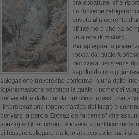
ora abbattuta, che ripor
La funzione refrigeratric
dovuta alla corrente d’ar
all’interno e che da sem
un alone di mistero.
Per spiegare la presenz
roccia dal quale fuoriesce
ipotizzata l'esistenza di 
sepolto da una gigantes
spiegazione troverebbe conferma in una delle inter
toponomastiche secondo la quale il nome del villag
deriverebbe dalla parola prelatina “roesa” che signi
l’interpretazione toponomastica del luogo è contro
derivare la parola Erésaz da “arcensis” che assumer
spazio) ed il fenomeno è invece scientificamente r
di fessure collegate tra loro attraverso le quali si c