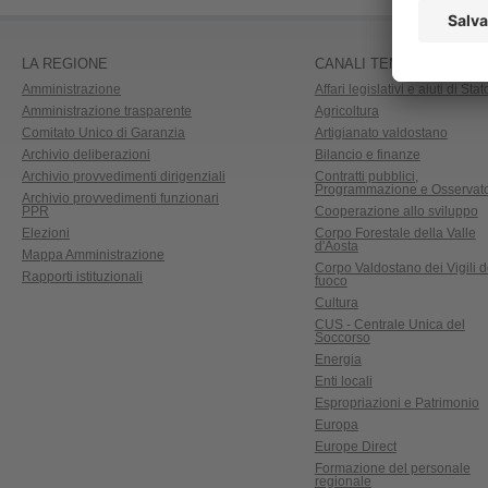
LA REGIONE
CANALI TEMATICI
Amministrazione
Affari legislativi e aiuti di Stat
Amministrazione trasparente
Agricoltura
Comitato Unico di Garanzia
Artigianato valdostano
Archivio deliberazioni
Bilancio e finanze
Archivio provvedimenti dirigenziali
Contratti pubblici,
Programmazione e Osservato
Archivio provvedimenti funzionari
PPR
Cooperazione allo sviluppo
Elezioni
Corpo Forestale della Valle
d'Aosta
Mappa Amministrazione
Corpo Valdostano dei Vigili d
Rapporti istituzionali
fuoco
Cultura
CUS - Centrale Unica del
Soccorso
Energia
Enti locali
Espropriazioni e Patrimonio
Europa
Europe Direct
Formazione del personale
regionale