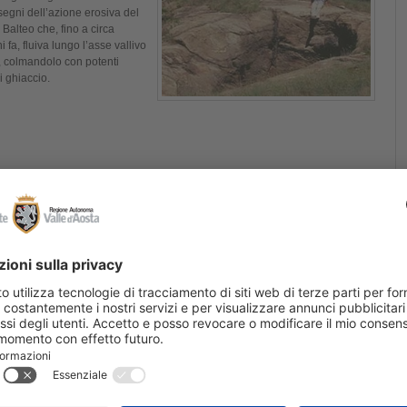
 segni dell’azione erosiva del
 Balteo che, fino a circa
 fa, fluiva lungo l’asse vallivo
, colmandolo con potenti
i ghiaccio.