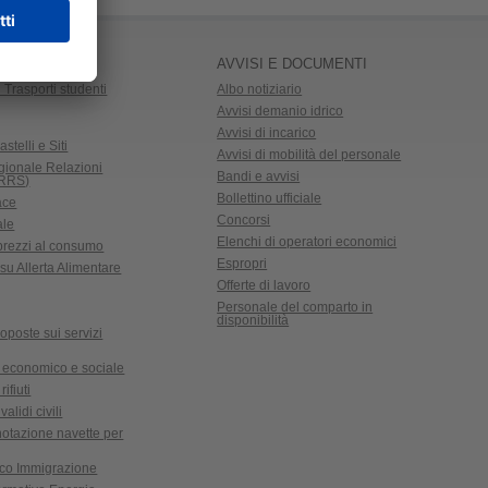
AVVISI E DOCUMENTI
 Trasporti studenti
Albo notiziario
Avvisi demanio idrico
Avvisi di incarico
astelli e Siti
Avvisi di mobilità del personale
gionale Relazioni
Bandi e avvisi
CRRS)
Bollettino ufficiale
ace
Concorsi
ale
Elenchi di operatori economici
 prezzi al consumo
Espropri
su Allerta Alimentare
Offerte di lavoro
Personale del comparto in
disponibilità
oposte sui servizi
 economico e sociale
ifiuti
validi civili
notazione navette per
ico Immigrazione