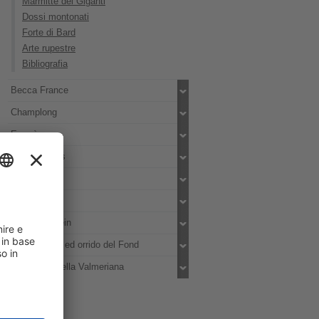
Marmitte dei Giganti
Dossi montonati
Forte di Bard
Arte rupestre
Bibliografia
Becca France
Champlong
Emarèse
Saint-Nicolas
Vollein
Buthier
Comba d'Orein
Rock glacier ed orrido del Fond
Le macine della Valmeriana