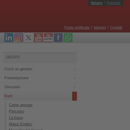
Italiano
Français
Posta certificata
Intranet
Contatti
GEOSITI
Cos'è un geosito
Presentazione
Glossario
Bard
Come arrivare
Percorso
La frana
Massi Erratici