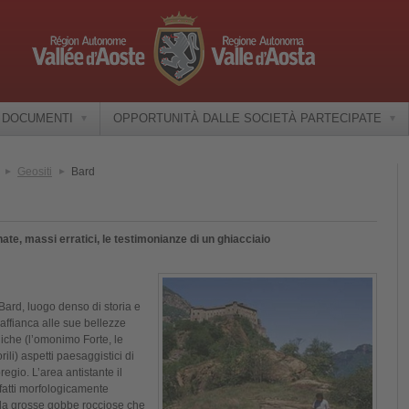
E DOCUMENTI
OPPORTUNITÀ DALLE SOCIETÀ PARTECIPATE
Geositi
Bard
te, massi erratici, le testimonianze di un ghiacciaio
 Bard, luogo denso di storia e
, affianca alle sue bellezze
niche (l’omonimo Forte, le
ili) aspetti paesaggistici di
regio. L’area antistante il
fatti morfologicamente
 da grosse gobbe rocciose che