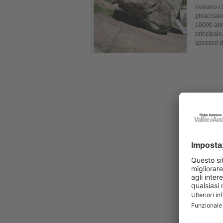
rivelano i
ghiacciaio
10000 anni
principale
spessori d