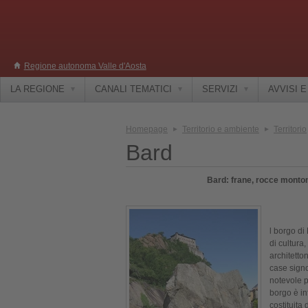
Regione autonoma Valle d'Aosta
LA REGIONE
CANALI TEMATICI
SERVIZI
AVVISI 
Homepage
Territorio e ambiente
Territorio
Bard
Bard: frane, rocce montona
l borgo di
di cultura
architetto
case signor
notevole p
borgo è in
costituita