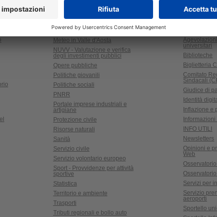
SERVIZI
o
Agevolazioni
Meteo in Valle d'Aosta
universitari
NUVV - Valutazione e verifica
Biblioteche
degli investimenti pubblici
Biglietteria C
Opere pubbliche
Comitato Re
Politiche giovanili
Sindacali (
rio
Politiche sociali
Giudice di p
PNRR
Identità digit
Portale imprese industriali e
Inflazione e
artigiane
el
Informazioni 
Protezione civile
INFO UTILI
Risorse naturali
Newsletters
Sanità
Opinioni e pr
Servizio civile
Web
Servizio volontario europeo
Osservatorio
Sport - Provvidenze per attività
Osservatorio r
sportive
Servizi per in
Statistica
Servizio pre
Territorio e ambiente
aeroporti
Trasporti
Sportello un
Tributi regionali e bollo auto