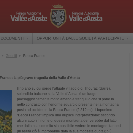
E DOCUMENTI
OPPORTUNITÀ DALLE SOCIETÀ PARTECIPATE
Geositi
Becca France
France: la più grave tragedia della Valle d'Aosta
Il ripiano su cui sorge l’attuale villaggio di Thouraz (Sarre),
splendido balcone sulla Valle d’Aosta, è un luogo
paesaggisticamente molto ameno e tranquillo che si pone in
netto contrasto con l’enorme squarcio presente nella montagna
posta ad occidente: la Becca France (2.312 mt). Il toponimo
“Becca France” implica una duplice interpretazione: secondo
alcuni autori il nome di questa montagna deriverebbe dal fatto
che dalla sua sommità sia possibile vedere le montagne francesi
(in realtà ciò è improbabile data la sua modesta quota); più