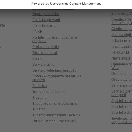
universitari
NUVV - Valutazione e verifica
Biblioteche
degli investimenti pubblici
Biglietteria C
Opere pubbliche
Comitato Re
Politiche giovanili
Sindacali (
rio
Politiche sociali
Giudice di p
PNRR
Identità digit
Portale imprese industriali e
Inflazione e
artigiane
el
Informazioni 
Protezione civile
INFO UTILI
Risorse naturali
Newsletters
Sanità
Opinioni e pr
Servizio civile
Web
Servizio volontario europeo
Osservatorio
Sport - Provvidenze per attività
Osservatorio r
sportive
Servizi per in
Statistica
Servizio pre
Territorio e ambiente
aeroporti
Trasporti
Sportello un
Tributi regionali e bollo auto
Sportello In
Turismo
Sportello Uni
Turismo informazioni Lovevda
Tavolo tecn
Ufficio Stampa - PresseVdA
Legalità & I