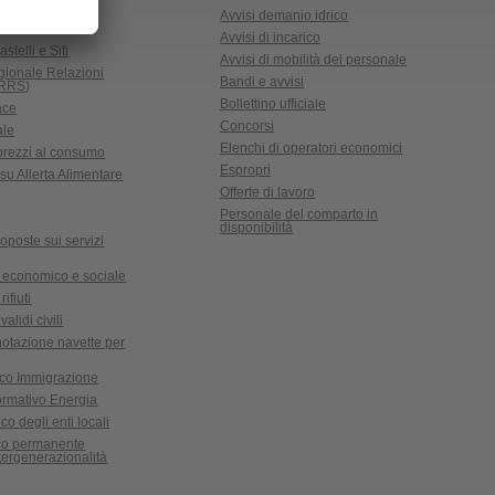
Avvisi demanio idrico
Avvisi di incarico
astelli e Siti
Avvisi di mobilità del personale
gionale Relazioni
Bandi e avvisi
CRRS)
Bollettino ufficiale
ace
Concorsi
ale
Elenchi di operatori economici
 prezzi al consumo
Espropri
su Allerta Alimentare
Offerte di lavoro
Personale del comparto in
disponibilità
oposte sui servizi
 economico e sociale
ifiuti
validi civili
notazione navette per
ico Immigrazione
formativo Energia
co degli enti locali
ico permanente
ntergenerazionalità