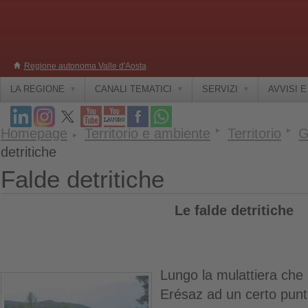
Regione autonoma Valle d'Aosta
LA REGIONE
CANALI TEMATICI
SERVIZI
AVVISI 
Homepage
Territorio e ambiente
Territorio
G
detritiche
Falde detritiche
Le falde detritiche
Lungo la mulattiera che p
Erésaz ad un certo punt