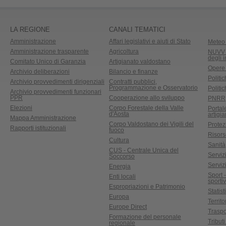
LA REGIONE
CANALI TEMATICI
Amministrazione
Affari legislativi e aiuti di Stato
Meteo 
Amministrazione trasparente
Agricoltura
NUVV -
degli 
Comitato Unico di Garanzia
Artigianato valdostano
Opere
Archivio deliberazioni
Bilancio e finanze
Politic
Archivio provvedimenti dirigenziali
Contratti pubblici,
Programmazione e Osservatorio
Politic
Archivio provvedimenti funzionari
PPR
Cooperazione allo sviluppo
PNRR
Elezioni
Corpo Forestale della Valle
Portal
d'Aosta
artigi
Mappa Amministrazione
Corpo Valdostano dei Vigili del
Protez
Rapporti istituzionali
fuoco
Risors
Cultura
Sanità
CUS - Centrale Unica del
Servizi
Soccorso
Serviz
Energia
Sport 
Enti locali
sporti
Espropriazioni e Patrimonio
Statist
Europa
Territ
Europe Direct
Traspo
Formazione del personale
Tributi
regionale