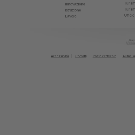
Turis
Innovazione
Turism
Istruzione
Uffici
Lavoro
Accessibilità
Contatti
Posta certificata
Aiutaci a