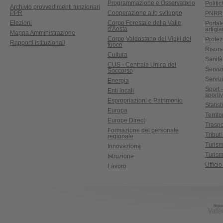
Programmazione e Osservatorio
Politic
Archivio provvedimenti funzionari
PPR
Cooperazione allo sviluppo
PNRR
Elezioni
Corpo Forestale della Valle
Portal
d'Aosta
artigi
Mappa Amministrazione
Corpo Valdostano dei Vigili del
Protez
Rapporti istituzionali
fuoco
Risors
Cultura
Sanità
CUS - Centrale Unica del
Servizi
Soccorso
Serviz
Energia
Sport 
Enti locali
sporti
Espropriazioni e Patrimonio
Statist
Europa
Territ
Europe Direct
Traspo
Formazione del personale
Tributi
regionale
Turis
Innovazione
Turism
Istruzione
Uffici
Lavoro