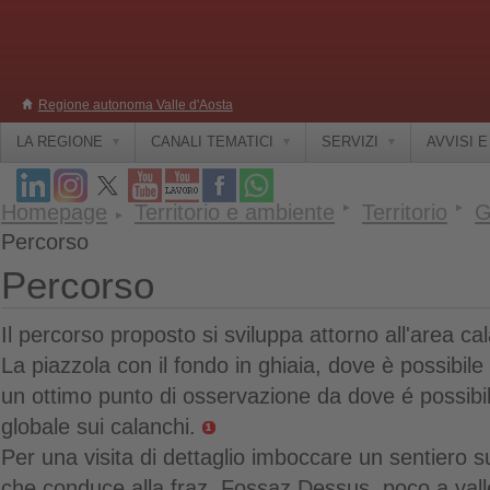
Regione autonoma Valle d'Aosta
LA REGIONE
CANALI TEMATICI
SERVIZI
AVVISI 
Homepage
Territorio e ambiente
Territorio
G
Percorso
Percorso
Il percorso proposto si sviluppa attorno all'area ca
La piazzola con il fondo in ghiaia, dove è possibile 
un ottimo punto di osservazione da dove é possibi
globale sui calanchi.
Per una visita di dettaglio imboccare un sentiero sul
che conduce alla fraz. Fossaz Dessus, poco a vall