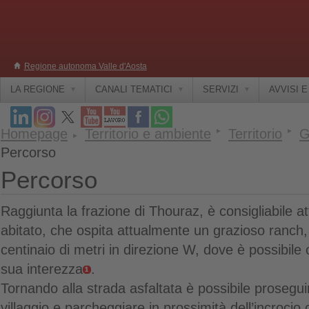
Regione autonoma Valle d'Aosta
LA REGIONE
CANALI TEMATICI
SERVIZI
AVVISI 
Homepage
Territorio e ambiente
Territorio
G
Percorso
Percorso
Raggiunta la frazione di Thouraz, è consigliabile at
abitato, che ospita attualmente un grazioso ranch,
centinaio di metri in direzione W, dove è possibile 
sua interezza
.
Tornando alla strada asfaltata è possibile prosegui
villaggio e parcheggiare in prossimità dell’incrocio