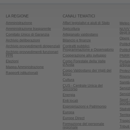
LA REGIONE
CANALI TEMATICI
Amministrazione
Affari legislativi e aiuti di Stato
Meteo 
Amministrazione trasparente
Agricoltura
NUVV -
degli 
Comitato Unico di Garanzia
Artigianato valdostano
Opere
Archivio deliberazioni
Bilancio e finanze
Politic
Archivio provvedimenti dirigenziali
Contratti pubblici,
Programmazione e Osservatorio
Politic
Archivio provvedimenti funzionari
PPR
Cooperazione allo sviluppo
PNRR
Elezioni
Corpo Forestale della Valle
Portal
d'Aosta
artigi
Mappa Amministrazione
Corpo Valdostano dei Vigili del
Protez
Rapporti istituzionali
fuoco
Risors
Cultura
Sanità
CUS - Centrale Unica del
Servizi
Soccorso
Serviz
Energia
Sport 
Enti locali
sporti
Espropriazioni e Patrimonio
Statist
Europa
Territ
Europe Direct
Traspo
Formazione del personale
Tributi
regionale