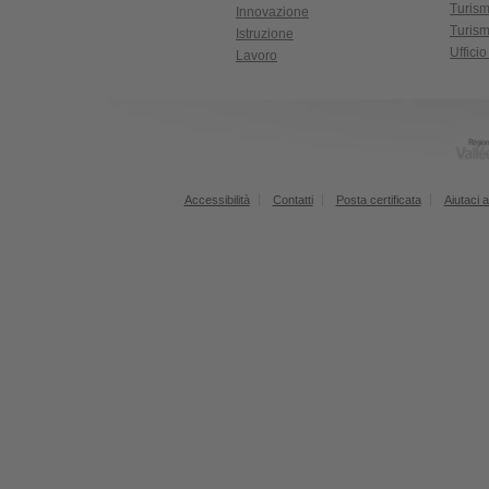
Turis
Innovazione
Turism
Istruzione
Uffici
Lavoro
Accessibilità
Contatti
Posta certificata
Aiutaci a