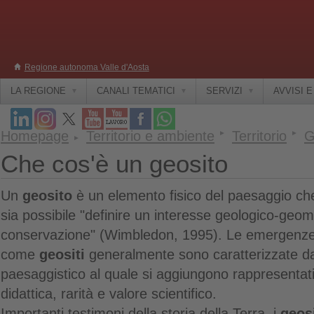
Regione autonoma Valle d'Aosta
LA REGIONE
CANALI TEMATICI
SERVIZI
AVVISI 
Homepage
Territorio e ambiente
Territorio
G
Che cos'è un geosito
Un
geosito
è un elemento fisico del paesaggio che 
sia possibile "definire un interesse geologico-geom
conservazione" (Wimbledon, 1995). Le emergenze p
come
geositi
generalmente sono caratterizzate da
paesaggistico al quale si aggiungono rappresentati
didattica, rarità e valore scientifico.
Importanti testimoni della storia della Terra, i
geosi