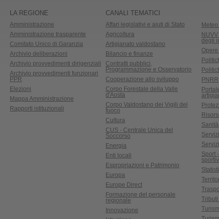
LA REGIONE
CANALI TEMATICI
Amministrazione
Affari legislativi e aiuti di Stato
Meteo 
Amministrazione trasparente
Agricoltura
NUVV -
degli 
Comitato Unico di Garanzia
Artigianato valdostano
Opere
Archivio deliberazioni
Bilancio e finanze
Politic
Archivio provvedimenti dirigenziali
Contratti pubblici,
Programmazione e Osservatorio
Politic
Archivio provvedimenti funzionari
PPR
Cooperazione allo sviluppo
PNRR
Elezioni
Corpo Forestale della Valle
Portal
d'Aosta
artigi
Mappa Amministrazione
Corpo Valdostano dei Vigili del
Protez
Rapporti istituzionali
fuoco
Risors
Cultura
Sanità
CUS - Centrale Unica del
Servizi
Soccorso
Serviz
Energia
Sport 
Enti locali
sporti
Espropriazioni e Patrimonio
Statist
Europa
Territ
Europe Direct
Traspo
Formazione del personale
Tributi
regionale
Turis
Innovazione
Turism