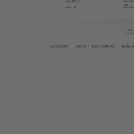
Istruzione
Uffici
Lavoro
Accessibilità
Contatti
Posta certificata
Aiutaci a