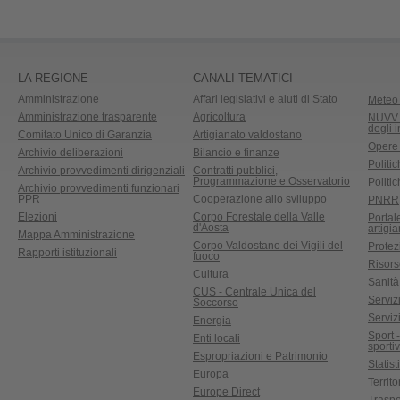
LA REGIONE
CANALI TEMATICI
Amministrazione
Affari legislativi e aiuti di Stato
Meteo 
Amministrazione trasparente
Agricoltura
NUVV -
degli 
Comitato Unico di Garanzia
Artigianato valdostano
Opere
Archivio deliberazioni
Bilancio e finanze
Politic
Archivio provvedimenti dirigenziali
Contratti pubblici,
Programmazione e Osservatorio
Politic
Archivio provvedimenti funzionari
PPR
Cooperazione allo sviluppo
PNRR
Elezioni
Corpo Forestale della Valle
Portal
d'Aosta
artigi
Mappa Amministrazione
Corpo Valdostano dei Vigili del
Protez
Rapporti istituzionali
fuoco
Risors
Cultura
Sanità
CUS - Centrale Unica del
Servizi
Soccorso
Serviz
Energia
Sport 
Enti locali
sporti
Espropriazioni e Patrimonio
Statist
Europa
Territ
Europe Direct