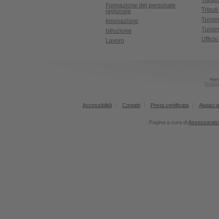
Traspo
Formazione del personale
Tributi
regionale
Turis
Innovazione
Turism
Istruzione
Uffici
Lavoro
Accessibilità
Contatti
Posta certificata
Aiutaci a
Pagina a cura di
Assessorato 