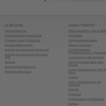
LA REGIONE
CANALI TEMATICI
Amministrazione
Affari legislativi e aiuti di Stat
Amministrazione trasparente
Agricoltura
Comitato Unico di Garanzia
Artigianato valdostano
Archivio deliberazioni
Bilancio e finanze
Archivio provvedimenti dirigenziali
Contratti pubblici,
Programmazione e Osservato
Archivio provvedimenti funzionari
PPR
Cooperazione allo sviluppo
Elezioni
Corpo Forestale della Valle
d'Aosta
Mappa Amministrazione
Corpo Valdostano dei Vigili d
Rapporti istituzionali
fuoco
Cultura
CUS - Centrale Unica del
Soccorso
Energia
Enti locali
Espropriazioni e Patrimonio
Europa