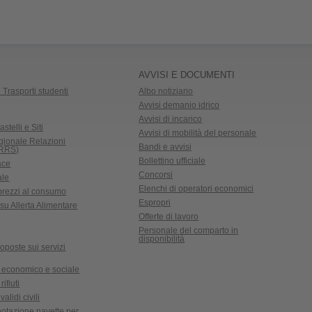
AVVISI E DOCUMENTI
 Trasporti studenti
Albo notiziario
Avvisi demanio idrico
Avvisi di incarico
astelli e Siti
Avvisi di mobilità del personale
gionale Relazioni
Bandi e avvisi
CRRS)
Bollettino ufficiale
ace
Concorsi
ale
Elenchi di operatori economici
 prezzi al consumo
Espropri
su Allerta Alimentare
Offerte di lavoro
Personale del comparto in
disponibilità
oposte sui servizi
 economico e sociale
ifiuti
validi civili
notazione navette per