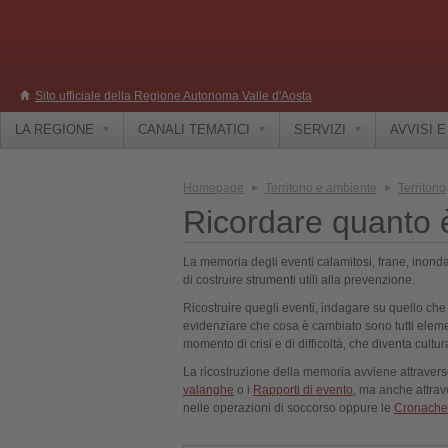
Sito ufficiale della Regione Autonoma Valle d'Aosta
LA REGIONE
CANALI TEMATICI
SERVIZI
AVVISI 
Homepage
Territorio e ambiente
Territorio
Ricordare quanto 
La memoria degli eventi calamitosi, frane, inonda
di costruire strumenti utili alla prevenzione.
Ricostruire quegli eventi, indagare su quello c
evidenziare che cosa è cambiato sono tutti eleme
momento di crisi e di difficoltà, che diventa cultur
La ricostruzione della memoria avviene attraverso 
valanghe
o i
Rapporti di evento
, ma anche attrave
nelle operazioni di soccorso oppure le
Cronache 