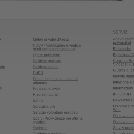
SERVIZI
o
Agevolazioni
Meteo in Valle d'Aosta
universitari
NUVV - Valutazione e verifica
Biblioteche
degli investimenti pubblici
Biglietteria C
Opere pubbliche
Comitato Re
Politiche giovanili
Sindacali (
rio
Politiche sociali
Giudice di p
PNRR
Identità digit
Portale imprese industriali e
Inflazione e
artigiane
el
Informazioni 
Protezione civile
INFO UTILI
Risorse naturali
Newsletters
Sanità
Opinioni e pr
Servizio civile
Web
Servizio volontario europeo
Osservatorio
Sport - Provvidenze per attività
Osservatorio r
sportive
Servizi per in
Statistica
Servizio pre