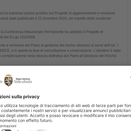
a ha espresso parere positivo sul
Progetto di aggiornamento e revisione
uindi stato pubblicato il 22 dicembre 2020, nel rispetto delle scadenze
la Conferenza Istituzionale Permanente ha adottato il Progetto di
66 del D.Lgs 152/2006.
 e revisione del Piano di gestione del rischio alluvioni ai sensi dell’art. 7
60/CE, si è aperta la fase di consultazione e osservazione. L’obiettivo è stato
in considerazione nella stesura definitiva del
Piano di Gestione del Rischio
 ha avuto una durata di sei mesi e si è conclusa il 22 giugno 2021.
a ha espresso parere positivo sull’A
ggiornamento e revisione del Piano di
ubblicato il 22 dicembre 2021, nel rispetto delle scadenze fissate dalla
1_PGRAPo
, la Conferenza Istituzionale Permanente ha adottato
66 del D.Lgs 152/2006 e dell’art. 14, comma 3 della Direttiva Alluvioni
zione metodologica (predisposta secondo le indicazioni fornite dal MITE e
 processo di aggiornamento sviluppato, le attività complessivamente condotte,
istinte fra quelle del primo ciclo che proseguono e quelle nuove
artecipazione sviluppato e le sue ricadute nel Piano, le risultanze di alcuni