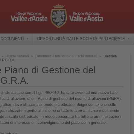
E DOCUMENTI
OPPORTUNITÀ DALLE SOCIETÀ PARTECIPATE
Rischi naturali
Difendere il territorio dai rischi naturali
Direttiva
i P.G.R.A.
 e Piano di Gestione del
.G.R.A.
 diritto italiano con D.Lgs. 49/2010, ha dato avvio ad una nuova fase
chio di alluvioni, che il Piano di gestione del rischio di alluvioni (PGRA),
rografico, deve attuare, nel modo più efficace, dirigendo l’azione sulle
gerarchizzate rispetto all’insieme di tutte le aree a rischio e definendo
vento a scala distrettuale, in modo concertato fra tutte le amministrazioni
rtatori di interesse e il coinvolgimento del pubblico in generale.
istrettuale: