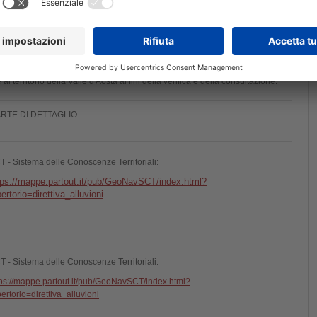
lla pericolosità e del danno nelle APSFR distrettuali.
guente link
https://pianoalluvioni.adbpo.it/piano-gestione-rischio-alluvioni-
al territorio della Valle d'Aosta ai fini della verifica e della consultazione:
RTE DI DETTAGLIO
T - Sistema delle Conoscenze Territoriali:
tps://mappe.partout.it/pub/GeoNavSCT/index.html?
pertorio=direttiva_alluvioni
T - Sistema delle Conoscenze Territoriali:
tps://mappe.partout.it/pub/GeoNavSCT/index.html?
ertorio=direttiva_alluvioni