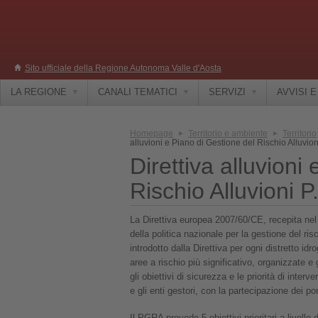
Sito ufficiale della Regione Autonoma Valle d'Aosta
LA REGIONE
CANALI TEMATICI
SERVIZI
AVVISI 
Homepage
Territorio e ambiente
Territorio
alluvioni e Piano di Gestione del Rischio Alluvion
Direttiva alluvioni
Rischio Alluvioni P
La Direttiva europea 2007/60/CE, recepita nel
della politica nazionale per la gestione del ris
introdotto dalla Direttiva per ogni distretto id
aree a rischio più significativo, organizzate e 
gli obiettivi di sicurezza e le priorità di inter
e gli enti gestori, con la partecipazione dei po
Il PGRA prevede 5 obiettivi prioritari a livello d