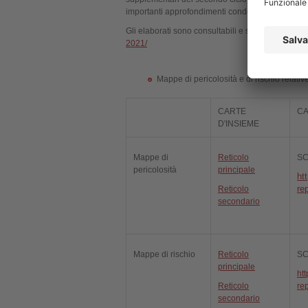
importanti approfondimenti condotti sulla stima de
Gli elaborati sono consultabili e scaricabili al se
2021/
Mappe di pericolosità e di rischio relative 
CARTE
CA
D'INSIEME
Mappe di
Reticolo
SC
pericolosità
principale
ht
re
Reticolo
secondario
Mappe di rischio
Reticolo
SC
principale
ht
Reticolo
rep
secondario