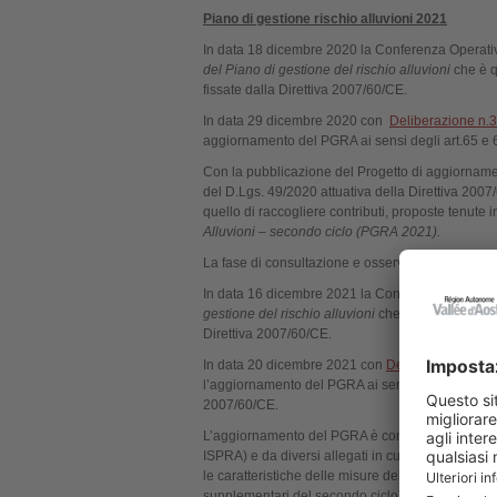
Piano di gestione rischio alluvioni 2021
In data 18 dicembre 2020 la Conferenza Operativ
del Piano di gestione del rischio alluvioni
che è q
fissate dalla Direttiva 2007/60/CE.
In data 29 dicembre 2020 con
Deliberazione n.3
aggiornamento del PGRA ai sensi degli art.65 e 
Con la pubblicazione del Progetto di aggiornamento
del D.Lgs. 49/2020 attuativa della Direttiva 2007/
quello di raccogliere contributi, proposte tenute 
Alluvioni – secondo ciclo (PGRA 2021).
La fase di consultazione e osservazione pubblica
In data 16 dicembre 2021 la Conferenza Operativ
gestione del rischio alluvioni
che è quindi stato p
Direttiva 2007/60/CE.
In data 20 dicembre 2021 con
Delibera_5/202
l’aggiornamento del PGRA ai sensi degli art.65 e 
2007/60/CE.
L’aggiornamento del PGRA è composto dalla Rela
ISPRA) e da diversi allegati in cui è descritto il
le caratteristiche delle misure del nuovo ciclo (d
supplementari del secondo ciclo), il processo di p