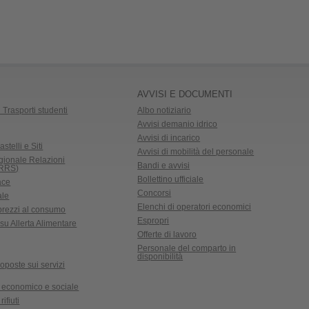
AVVISI E DOCUMENTI
 Trasporti studenti
Albo notiziario
Avvisi demanio idrico
Avvisi di incarico
astelli e Siti
Avvisi di mobilità del personale
gionale Relazioni
Bandi e avvisi
CRRS)
Bollettino ufficiale
ace
Concorsi
ale
Elenchi di operatori economici
 prezzi al consumo
Espropri
su Allerta Alimentare
Offerte di lavoro
Personale del comparto in
disponibilità
oposte sui servizi
 economico e sociale
ifiuti