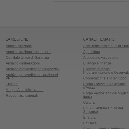
LA REGIONE
CANALI TEMATICI
Amministrazione
Affari legislativi e aiuti di Stat
Amministrazione trasparente
Agricoltura
Comitato Unico di Garanzia
Artigianato valdostano
Archivio deliberazioni
Bilancio e finanze
Archivio provvedimenti dirigenziali
Contratti pubblici,
Programmazione e Osservato
Archivio provvedimenti funzionari
PPR
Cooperazione allo sviluppo
Elezioni
Corpo Forestale della Valle
d'Aosta
Mappa Amministrazione
Corpo Valdostano dei Vigili d
Rapporti istituzionali
fuoco
Cultura
CUS - Centrale Unica del
Soccorso
Energia
Enti locali