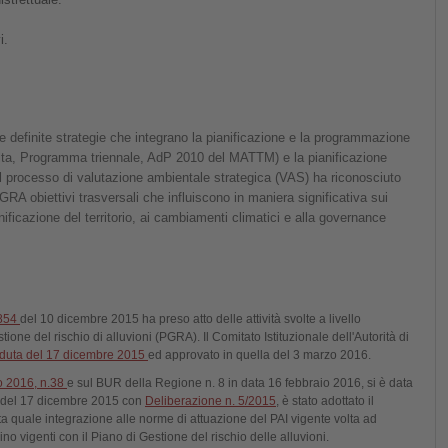
i.
ate definite strategie che integrano la pianificazione e la programmazione
Delta, Programma triennale, AdP 2010 del MATTM) e la pianificazione
il processo di valutazione ambientale strategica (VAS) ha riconosciuto
PGRA obiettivi trasversali che influiscono in maniera significativa sui
ianificazione del territorio, ai cambiamenti climatici e alla governance
1854
del 10 dicembre 2015 ha preso atto delle attività svolte a livello
one del rischio di alluvioni (PGRA). Il Comitato Istituzionale dell'Autorità di
duta del 17 dicembre 2015
ed approvato in quella del 3 marzo 2016.
o 2016, n.38
e sul BUR della Regione n. 8 in data 16 febbraio 2016, si è data
le del 17 dicembre 2015 con
Deliberazione n. 5/2015
, è stato adottato il
lta quale integrazione alle norme di attuazione del PAI vigente volta ad
no vigenti con il Piano di Gestione del rischio delle alluvioni.