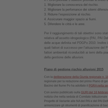
1. Migliorare la conoscenza del rischio.
2. Migliorare la perfomance dei sitemi difensiv
3. Ridurre l’esposizione al rischio.
4. Assicurare maggior spazio ai fiumi.
5. Difendere le città e le aree.
Per il raggiungimento di tali obiettivi sono st
relativa all’assetto idrogeologico (PAI, PAI 
delle acque definita nel PDGPo 2010. Inoltre 
quali fattori di successo per l’attuazione del 
fattori ambientali riconducibili ai temi della p
della gestione delle alluvioni.
Piano di gestione rischio alluvioni 2015
Con la
deliberazione della Giunta regionale n. 
regionale per la redazione del primo Piano di gesti
Bacino del fiume Po ha adottato il
PGRA nella se
Con avviso pubblicato sulla
GURI del 16 febbrai
notizia che nella seduta di Comitato Istituziona
Progetto di Variante alle NA del PAI e del PAI De
armonizzare gli strumenti di pianificazione di baci