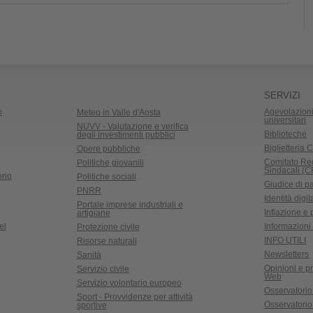
SERVIZI
o
Agevolazioni
Meteo in Valle d'Aosta
universitari
NUVV - Valutazione e verifica
Biblioteche
degli investimenti pubblici
Biglietteria C
Opere pubbliche
Comitato Re
Politiche giovanili
Sindacali (
rio
Politiche sociali
Giudice di p
PNRR
Identità digit
Portale imprese industriali e
Inflazione e
artigiane
el
Informazioni 
Protezione civile
INFO UTILI
Risorse naturali
Newsletters
Sanità
Opinioni e pr
Servizio civile
Web
Servizio volontario europeo
Osservatorio
Sport - Provvidenze per attività
Osservatorio r
sportive