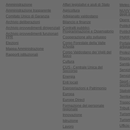
Amministrazione
Affari legislativi e aiuti di Stato
Meteo 
Amministrazione trasparente
Agricoltura
NUVV -
degli 
Comitato Unico di Garanzia
Artigianato valdostano
Opere
Archivio deliberazioni
Bilancio e finanze
Politic
Archivio provvedimenti dirigenziali
Contratti pubblici,
Programmazione e Osservatorio
Politic
Archivio provvedimenti funzionari
PPR
Cooperazione allo sviluppo
PNRR
Elezioni
Corpo Forestale della Valle
Portal
d'Aosta
artigi
Mappa Amministrazione
Corpo Valdostano dei Vigili del
Protez
Rapporti istituzionali
fuoco
Risors
Cultura
Sanità
CUS - Centrale Unica del
Servizi
Soccorso
Serviz
Energia
Sport 
Enti locali
sporti
Espropriazioni e Patrimonio
Statist
Europa
Territ
Europe Direct
Traspo
Formazione del personale
Tributi
regionale
Turis
Innovazione
Turism
Istruzione
Uffici
Lavoro