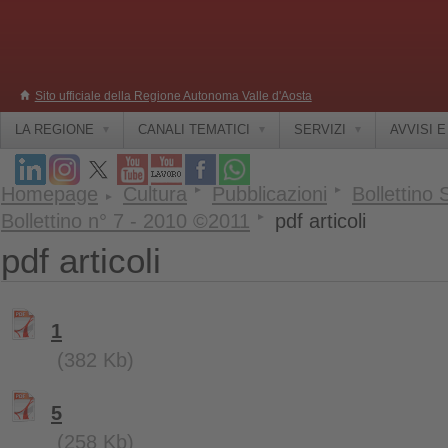
Sito ufficiale della Regione Autonoma Valle d'Aosta
LA REGIONE
CANALI TEMATICI
SERVIZI
AVVISI 
Homepage
Cultura
Pubblicazioni
Bollettino
Bollettino n° 7 - 2010 ©2011
pdf articoli
pdf articoli
1
(382 Kb)
5
(258 Kb)