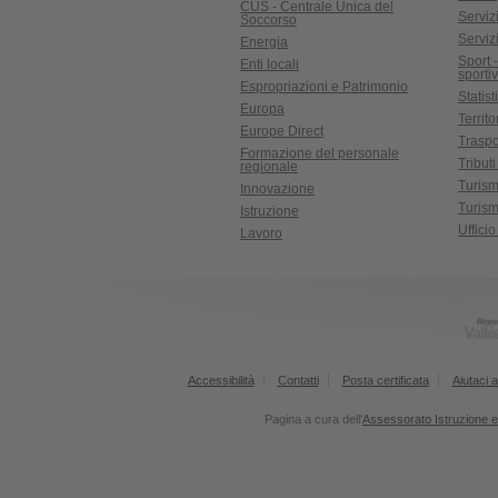
CUS - Centrale Unica del
Servizi
Soccorso
Serviz
Energia
Sport 
Enti locali
sporti
Espropriazioni e Patrimonio
Statist
Europa
Territ
Europe Direct
Traspo
Formazione del personale
Tributi
regionale
Turis
Innovazione
Turism
Istruzione
Uffici
Lavoro
Accessibilità
Contatti
Posta certificata
Aiutaci a
Pagina a cura dell'
Assessorato Istruzione e