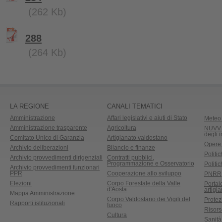
(262 Kb)
288
(264 Kb)
LA REGIONE
CANALI TEMATICI
Amministrazione
Affari legislativi e aiuti di Stato
Meteo 
Amministrazione trasparente
Agricoltura
NUVV -
degli 
Comitato Unico di Garanzia
Artigianato valdostano
Opere
Archivio deliberazioni
Bilancio e finanze
Politic
Archivio provvedimenti dirigenziali
Contratti pubblici,
Programmazione e Osservatorio
Politic
Archivio provvedimenti funzionari
PPR
Cooperazione allo sviluppo
PNRR
Elezioni
Corpo Forestale della Valle
Portal
d'Aosta
artigi
Mappa Amministrazione
Corpo Valdostano dei Vigili del
Protez
Rapporti istituzionali
fuoco
Risors
Cultura
Sanità