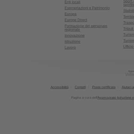
Sport 
Enti locali
sporti
Espropriazioni e Patrimonio
Statist
Europa
Territ
Europe Direct
Traspo
Formazione del personale
Tributi
regionale
Turis
Innovazione
Turism
Istruzione
Uffici
Lavoro
Accessibilità
Contatti
Posta certificata
Aiutaci a
Pagina a cura dell'
Assessorato Istruzione e