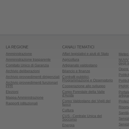
LA REGIONE
CANALI TEMATICI
Amministrazione
Affari legislativi e aiuti di Stato
Meteo 
Amministrazione trasparente
Agricoltura
NUVV -
degli 
Comitato Unico di Garanzia
Artigianato valdostano
Opere
Archivio deliberazioni
Bilancio e finanze
Politic
Archivio provvedimenti dirigenziali
Contratti pubblici,
Programmazione e Osservatorio
Politic
Archivio provvedimenti funzionari
PPR
Cooperazione allo sviluppo
PNRR
Elezioni
Corpo Forestale della Valle
Portal
d'Aosta
artigi
Mappa Amministrazione
Corpo Valdostano dei Vigili del
Protez
Rapporti istituzionali
fuoco
Risors
Cultura
Sanità
CUS - Centrale Unica del
Servizi
Soccorso
Serviz
Energia