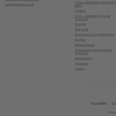
Corpo Valdostano dei Vigili d
Rapporti istituzionali
fuoco
Cultura
CUS - Centrale Unica del
Soccorso
Energia
Enti locali
Espropriazioni e Patrimonio
Europa
Europe Direct
Formazione del personale
regionale
Innovazione
Istruzione
Lavoro
Accessibilità
Con
Pagina