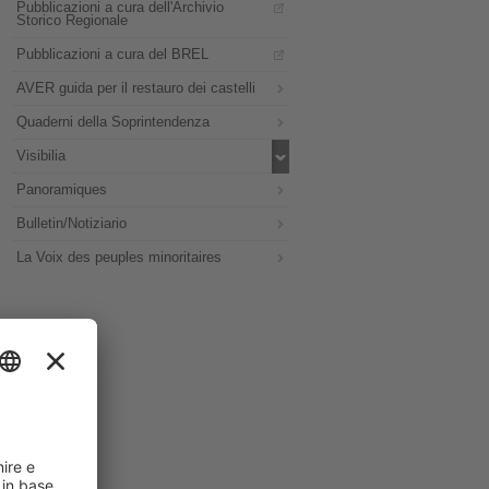
Pubblicazioni a cura dell'Archivio
Storico Regionale
Pubblicazioni a cura del BREL
AVER guida per il restauro dei castelli
Quaderni della Soprintendenza
Visibilia
Panoramiques
Bulletin/Notiziario
La Voix des peuples minoritaires