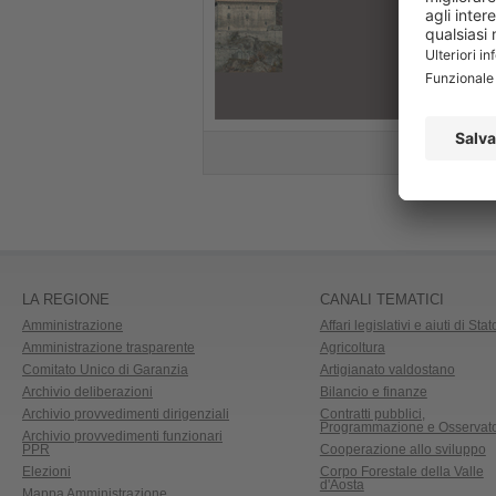
LA REGIONE
CANALI TEMATICI
Amministrazione
Affari legislativi e aiuti di Stat
Amministrazione trasparente
Agricoltura
Comitato Unico di Garanzia
Artigianato valdostano
Archivio deliberazioni
Bilancio e finanze
Archivio provvedimenti dirigenziali
Contratti pubblici,
Programmazione e Osservato
Archivio provvedimenti funzionari
PPR
Cooperazione allo sviluppo
Elezioni
Corpo Forestale della Valle
d'Aosta
Mappa Amministrazione