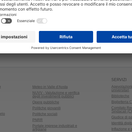
SERVIZI
o
Agevolazioni
Meteo in Valle d'Aosta
universitari
NUVV - Valutazione e verifica
Biblioteche
degli investimenti pubblici
Biglietteria C
Opere pubbliche
Comitato Re
Politiche giovanili
Sindacali (
rio
Politiche sociali
Giudice di p
PNRR
Identità digit
Portale imprese industriali e
Inflazione e
artigiane