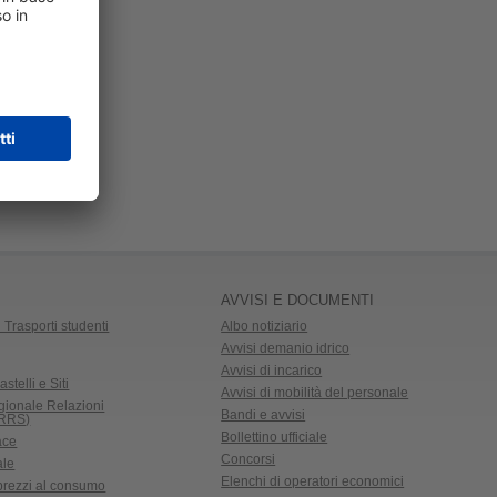
AVVISI E DOCUMENTI
 Trasporti studenti
Albo notiziario
Avvisi demanio idrico
Avvisi di incarico
astelli e Siti
Avvisi di mobilità del personale
gionale Relazioni
Bandi e avvisi
CRRS)
Bollettino ufficiale
ace
Concorsi
ale
Elenchi di operatori economici
 prezzi al consumo