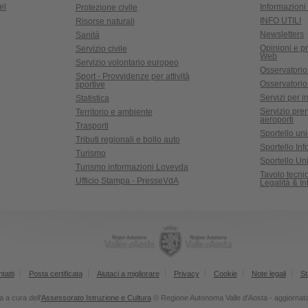
el
Informazioni 
Protezione civile
INFO UTILI
Risorse naturali
Newsletters
Sanità
Opinioni e pr
Servizio civile
Web
Servizio volontario europeo
Osservatorio
Sport - Provvidenze per attività
Osservatorio r
sportive
Servizi per in
Statistica
Servizio pre
Territorio e ambiente
aeroporti
Trasporti
Sportello un
Tributi regionali e bollo auto
Sportello In
Turismo
Sportello Uni
Turismo informazioni Lovevda
Tavolo tecn
Ufficio Stampa - PresseVdA
Legalità & I
tatti
Posta certificata
Aiutaci a migliorare
Privacy
Cookie
Note legali
St
 a cura dell'
Assessorato Istruzione e Cultura
© Regione Autonoma Valle d'Aosta - aggiornata