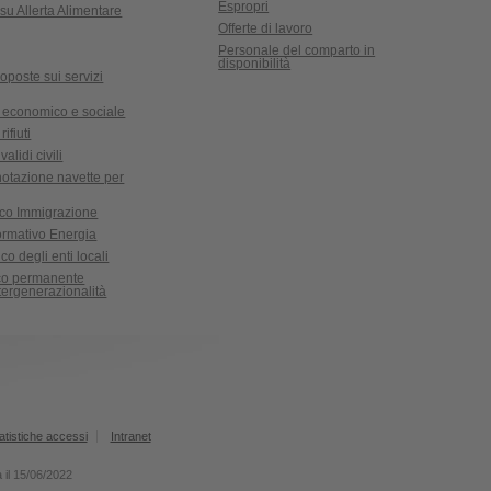
Espropri
su Allerta Alimentare
Offerte di lavoro
Personale del comparto in
disponibilità
oposte sui servizi
 economico e sociale
ifiuti
validi civili
notazione navette per
ico Immigrazione
formativo Energia
co degli enti locali
ico permanente
ntergenerazionalità
atistiche accessi
Intranet
 il 15/06/2022