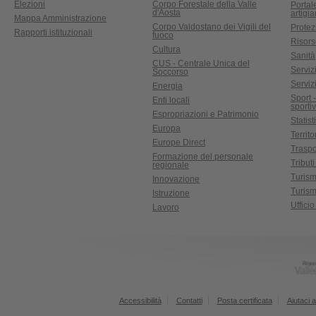
Elezioni
Corpo Forestale della Valle
Portal
d'Aosta
artigi
Mappa Amministrazione
Corpo Valdostano dei Vigili del
Protez
Rapporti istituzionali
fuoco
Risors
Cultura
Sanità
CUS - Centrale Unica del
Servizi
Soccorso
Serviz
Energia
Sport 
Enti locali
sporti
Espropriazioni e Patrimonio
Statist
Europa
Territ
Europe Direct
Traspo
Formazione del personale
Tributi
regionale
Turis
Innovazione
Turism
Istruzione
Uffici
Lavoro
Accessibilità
Contatti
Posta certificata
Aiutaci a