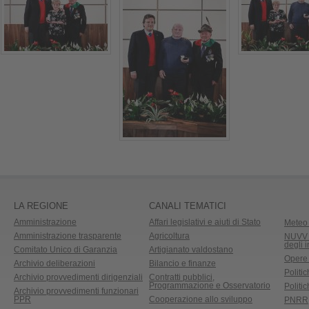
LA REGIONE
CANALI TEMATICI
Amministrazione
Affari legislativi e aiuti di Stato
Meteo 
Amministrazione trasparente
Agricoltura
NUVV -
degli 
Comitato Unico di Garanzia
Artigianato valdostano
Opere
Archivio deliberazioni
Bilancio e finanze
Politic
Archivio provvedimenti dirigenziali
Contratti pubblici,
Programmazione e Osservatorio
Politic
Archivio provvedimenti funzionari
PPR
Cooperazione allo sviluppo
PNRR