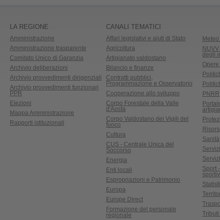
LA REGIONE
CANALI TEMATICI
Amministrazione
Affari legislativi e aiuti di Stato
Meteo 
Amministrazione trasparente
Agricoltura
NUVV -
degli 
Comitato Unico di Garanzia
Artigianato valdostano
Opere
Archivio deliberazioni
Bilancio e finanze
Politic
Archivio provvedimenti dirigenziali
Contratti pubblici,
Programmazione e Osservatorio
Politic
Archivio provvedimenti funzionari
PPR
Cooperazione allo sviluppo
PNRR
Elezioni
Corpo Forestale della Valle
Portal
d'Aosta
artigi
Mappa Amministrazione
Corpo Valdostano dei Vigili del
Protez
Rapporti istituzionali
fuoco
Risors
Cultura
Sanità
CUS - Centrale Unica del
Servizi
Soccorso
Serviz
Energia
Sport 
Enti locali
sporti
Espropriazioni e Patrimonio
Statist
Europa
Territ
Europe Direct
Traspo
Formazione del personale
Tributi
regionale