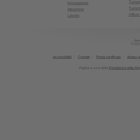
Turis
Innovazione
Turism
Istruzione
Uffici
Lavoro
Accessibilità
Contatti
Posta certificata
Aiutaci a
Pagina a cura della
Presidenza della Re