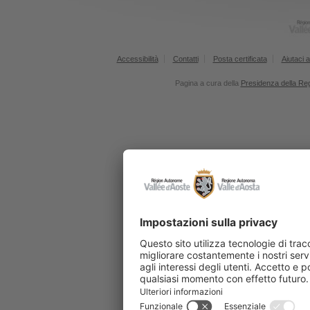
Accessibilità
Contatti
Posta certificata
Aiutaci a
Pagina a cura della
Presidenza della Re