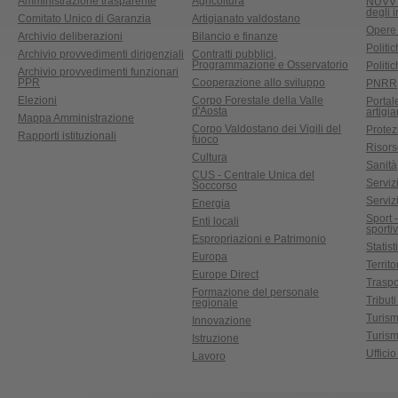
Amministrazione trasparente
Agricoltura
NUVV -
degli 
Comitato Unico di Garanzia
Artigianato valdostano
Opere
Archivio deliberazioni
Bilancio e finanze
Politic
Archivio provvedimenti dirigenziali
Contratti pubblici,
Programmazione e Osservatorio
Politic
Archivio provvedimenti funzionari
PPR
Cooperazione allo sviluppo
PNRR
Elezioni
Corpo Forestale della Valle
Portal
d'Aosta
artigi
Mappa Amministrazione
Corpo Valdostano dei Vigili del
Protez
Rapporti istituzionali
fuoco
Risors
Cultura
Sanità
CUS - Centrale Unica del
Servizi
Soccorso
Serviz
Energia
Sport 
Enti locali
sporti
Espropriazioni e Patrimonio
Statist
Europa
Territ
Europe Direct
Traspo
Formazione del personale
Tributi
regionale
Turis
Innovazione
Turism
Istruzione
Uffici
Lavoro