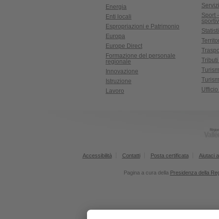
Serviz
Energia
Sport 
Enti locali
sporti
Espropriazioni e Patrimonio
Statist
Europa
Territ
Europe Direct
Traspo
Formazione del personale
Tributi
regionale
Turis
Innovazione
Turism
Istruzione
Uffici
Lavoro
Accessibilità
Contatti
Posta certificata
Aiutaci a
Pagina a cura della
Presidenza della Re