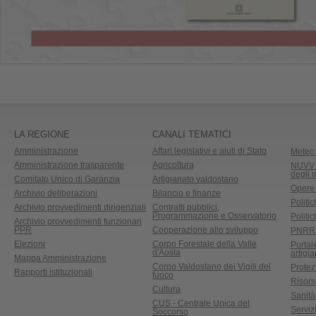
LA REGIONE
CANALI TEMATICI
Amministrazione
Affari legislativi e aiuti di Stato
Meteo 
Amministrazione trasparente
Agricoltura
NUVV -
degli 
Comitato Unico di Garanzia
Artigianato valdostano
Opere
Archivio deliberazioni
Bilancio e finanze
Politic
Archivio provvedimenti dirigenziali
Contratti pubblici,
Programmazione e Osservatorio
Politic
Archivio provvedimenti funzionari
PPR
Cooperazione allo sviluppo
PNRR
Elezioni
Corpo Forestale della Valle
Portal
d'Aosta
artigi
Mappa Amministrazione
Corpo Valdostano dei Vigili del
Protez
Rapporti istituzionali
fuoco
Risors
Cultura
Sanità
CUS - Centrale Unica del
Servizi
Soccorso