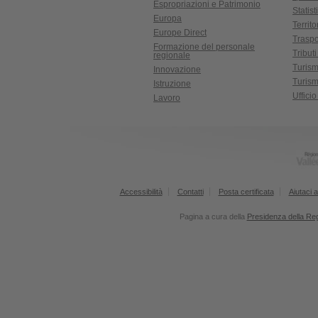
Espropriazioni e Patrimonio
Statist
Europa
Territ
Europe Direct
Traspo
Formazione del personale
Tributi
regionale
Turis
Innovazione
Turism
Istruzione
Uffici
Lavoro
Accessibilità
Contatti
Posta certificata
Aiutaci a
Pagina a cura della
Presidenza della Re