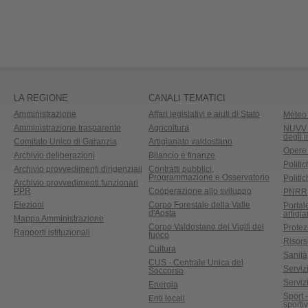
LA REGIONE
CANALI TEMATICI
Amministrazione
Affari legislativi e aiuti di Stato
Meteo 
Amministrazione trasparente
Agricoltura
NUVV -
degli 
Comitato Unico di Garanzia
Artigianato valdostano
Opere
Archivio deliberazioni
Bilancio e finanze
Politic
Archivio provvedimenti dirigenziali
Contratti pubblici,
Programmazione e Osservatorio
Politic
Archivio provvedimenti funzionari
PPR
Cooperazione allo sviluppo
PNRR
Elezioni
Corpo Forestale della Valle
Portal
d'Aosta
artigi
Mappa Amministrazione
Corpo Valdostano dei Vigili del
Protez
Rapporti istituzionali
fuoco
Risors
Cultura
Sanità
CUS - Centrale Unica del
Servizi
Soccorso
Serviz
Energia
Sport 
Enti locali
sporti