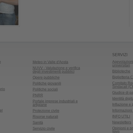
SERVIZI
o
Agevolazioni
Meteo in Valle d'Aosta
universitari
NUVV - Valutazione e verifica
Biblioteche
degli investimenti pubblici
Biglietteria C
Opere pubbliche
Comitato Re
Politiche giovanili
Sindacali (
rio
Politiche sociali
Giudice di p
PNRR
Identità digit
Portale imprese industriali e
Inflazione e
artigiane
el
Informazioni 
Protezione civile
INFO UTILI
Risorse naturali
Newsletters
Sanità
Opinioni e pr
Servizio civile
Web