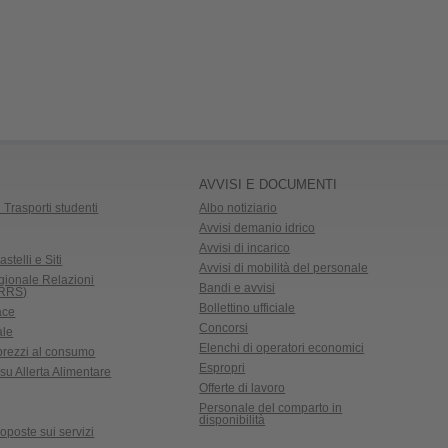
AVVISI E DOCUMENTI
 Trasporti studenti
Albo notiziario
Avvisi demanio idrico
Avvisi di incarico
astelli e Siti
Avvisi di mobilità del personale
gionale Relazioni
Bandi e avvisi
CRRS)
Bollettino ufficiale
ace
Concorsi
ale
Elenchi di operatori economici
 prezzi al consumo
Espropri
su Allerta Alimentare
Offerte di lavoro
Personale del comparto in
disponibilità
oposte sui servizi