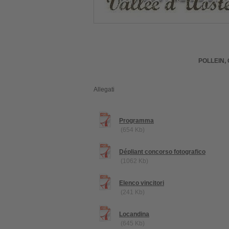
POLLEIN,
Allegati
Programma
(654 Kb)
Dépliant concorso fotografico
(1062 Kb)
Elenco vincitori
(241 Kb)
Locandina
(645 Kb)