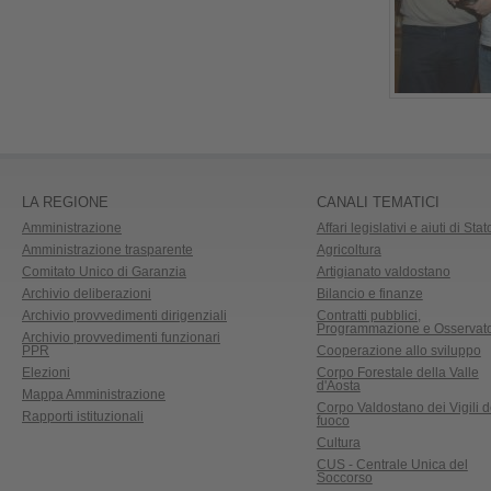
LA REGIONE
CANALI TEMATICI
Amministrazione
Affari legislativi e aiuti di Stat
Amministrazione trasparente
Agricoltura
Comitato Unico di Garanzia
Artigianato valdostano
Archivio deliberazioni
Bilancio e finanze
Archivio provvedimenti dirigenziali
Contratti pubblici,
Programmazione e Osservato
Archivio provvedimenti funzionari
PPR
Cooperazione allo sviluppo
Elezioni
Corpo Forestale della Valle
d'Aosta
Mappa Amministrazione
Corpo Valdostano dei Vigili d
Rapporti istituzionali
fuoco
Cultura
CUS - Centrale Unica del
Soccorso