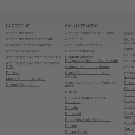
LA REGIONE
CANALI TEMATICI
Amministrazione
Affari legislativi e aiuti di Stato
Meteo 
Amministrazione trasparente
Agricoltura
NUVV -
degli 
Comitato Unico di Garanzia
Artigianato valdostano
Opere
Archivio deliberazioni
Bilancio e finanze
Politic
Archivio provvedimenti dirigenziali
Contratti pubblici,
Programmazione e Osservatorio
Politic
Archivio provvedimenti funzionari
PPR
Cooperazione allo sviluppo
PNRR
Elezioni
Corpo Forestale della Valle
Portal
d'Aosta
artigi
Mappa Amministrazione
Corpo Valdostano dei Vigili del
Protez
Rapporti istituzionali
fuoco
Risors
Cultura
Sanità
CUS - Centrale Unica del
Servizi
Soccorso
Serviz
Energia
Sport 
Enti locali
sporti
Espropriazioni e Patrimonio
Statist
Europa
Territ
Europe Direct
Traspo