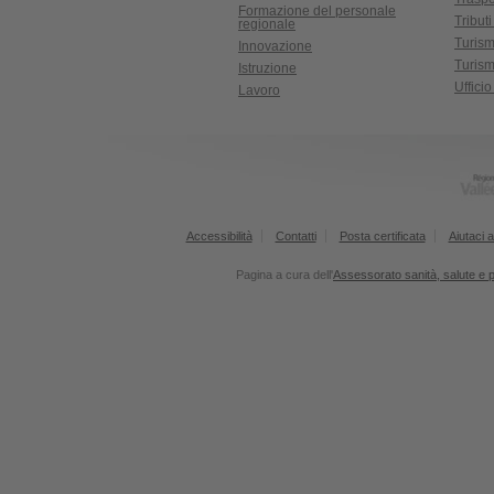
Formazione del personale
Tributi
regionale
Turis
Innovazione
Turism
Istruzione
Uffici
Lavoro
Accessibilità
Contatti
Posta certificata
Aiutaci a
Pagina a cura dell'
Assessorato sanità, salute e po