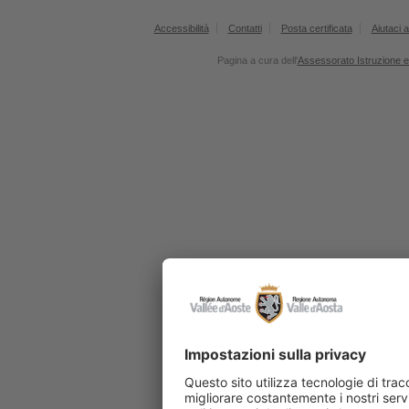
Accessibilità
Contatti
Posta certificata
Aiutaci a
Pagina a cura dell'
Assessorato Istruzione e