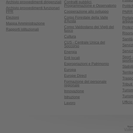
Politic
Archivio provvedimenti dirigenziali
Contratti pubblici,
Programmazione e Osservatorio
Politic
Archivio provvedimenti funzionari
PPR
Cooperazione allo sviluppo
PNRR
Elezioni
Corpo Forestale della Valle
Portal
d'Aosta
artigi
Mappa Amministrazione
Corpo Valdostano dei Vigili del
Protez
Rapporti istituzionali
fuoco
Risors
Cultura
Sanità
CUS - Centrale Unica del
Servizi
Soccorso
Serviz
Energia
Sport 
Enti locali
sporti
Espropriazioni e Patrimonio
Statist
Europa
Territ
Europe Direct
Traspo
Formazione del personale
Tributi
regionale
Turis
Innovazione
Turism
Istruzione
Uffici
Lavoro