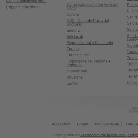
Mappa Amministrazione
Corpo Valdostano dei Vigili del
Protez
Rapporti istituzionali
fuoco
Risors
Cultura
Sanità
CUS - Centrale Unica del
Servizi
Soccorso
Serviz
Energia
Sport 
Enti locali
sporti
Espropriazioni e Patrimonio
Statist
Europa
Territ
Europe Direct
Traspo
Formazione del personale
Tributi
regionale
Turis
Innovazione
Turism
Istruzione
Uffici
Lavoro
Accessibilità
Contatti
Posta certificata
Aiutaci a
Pagina a cura dell'
Assessorato attività produttive, energia