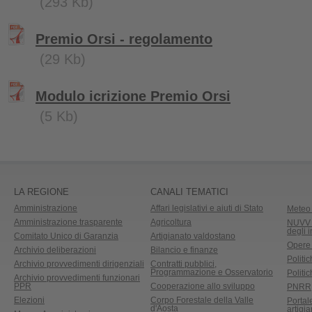
(293 Kb)
Premio Orsi - regolamento
(29 Kb)
Modulo icrizione Premio Orsi
(5 Kb)
LA REGIONE
CANALI TEMATICI
Amministrazione
Affari legislativi e aiuti di Stato
Meteo 
Amministrazione trasparente
Agricoltura
NUVV -
degli 
Comitato Unico di Garanzia
Artigianato valdostano
Opere
Archivio deliberazioni
Bilancio e finanze
Politic
Archivio provvedimenti dirigenziali
Contratti pubblici,
Programmazione e Osservatorio
Politic
Archivio provvedimenti funzionari
PPR
Cooperazione allo sviluppo
PNRR
Elezioni
Corpo Forestale della Valle
Portal
d'Aosta
artigi