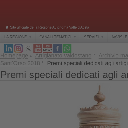
Sito ufficiale della Regione Autonoma Valle d'Aosta
LA REGIONE
CANALI TEMATICI
SERVIZI
AVVISI 
Homepage
Artigianato valdostano
Archivio ma
Sant'Orso 2018
Premi speciali dedicati agli artig
Premi speciali dedicati agli ar