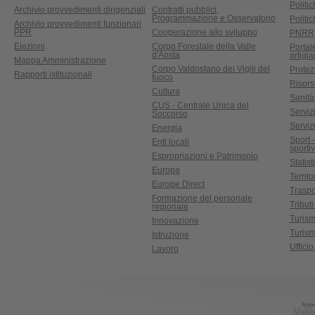
Politic
Archivio provvedimenti dirigenziali
Contratti pubblici,
Programmazione e Osservatorio
Politic
Archivio provvedimenti funzionari
PPR
Cooperazione allo sviluppo
PNRR
Elezioni
Corpo Forestale della Valle
Portal
d'Aosta
artigi
Mappa Amministrazione
Corpo Valdostano dei Vigili del
Protez
Rapporti istituzionali
fuoco
Risors
Cultura
Sanità
CUS - Centrale Unica del
Servizi
Soccorso
Serviz
Energia
Sport 
Enti locali
sporti
Espropriazioni e Patrimonio
Statist
Europa
Territ
Europe Direct
Traspo
Formazione del personale
Tributi
regionale
Turis
Innovazione
Turism
Istruzione
Uffici
Lavoro