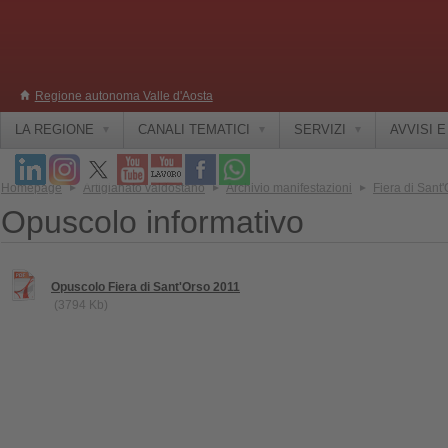
Regione autonoma Valle d'Aosta
LA REGIONE
CANALI TEMATICI
SERVIZI
AVVISI 
Homepage
Artigianato valdostano
Archivio manifestazioni
Fiera di Sant
Opuscolo informativo
Opuscolo Fiera di Sant'Orso 2011
(3794 Kb)