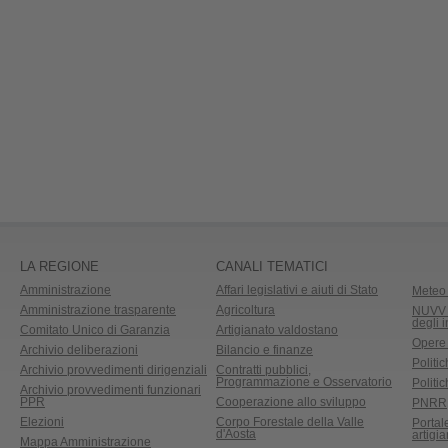
LA REGIONE
CANALI TEMATICI
Amministrazione
Affari legislativi e aiuti di Stato
Meteo 
Amministrazione trasparente
Agricoltura
NUVV -
degli 
Comitato Unico di Garanzia
Artigianato valdostano
Opere
Archivio deliberazioni
Bilancio e finanze
Politic
Archivio provvedimenti dirigenziali
Contratti pubblici,
Programmazione e Osservatorio
Politic
Archivio provvedimenti funzionari
PPR
Cooperazione allo sviluppo
PNRR
Elezioni
Corpo Forestale della Valle
Portal
d'Aosta
artigi
Mappa Amministrazione