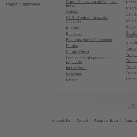
Corpo Valdostano dei Vigili del
Protez
Rapporti istituzionali
fuoco
Risors
Cultura
Sanità
CUS - Centrale Unica del
Servizi
Soccorso
Serviz
Energia
Sport 
Enti locali
sporti
Espropriazioni e Patrimonio
Statist
Europa
Territ
Europe Direct
Traspo
Formazione del personale
Tributi
regionale
Turis
Innovazione
Turism
Istruzione
Uffici
Lavoro
Accessibilità
Contatti
Posta certificata
Aiutaci a