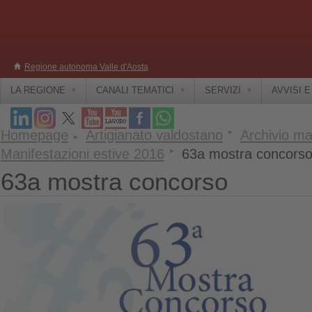
Regione autonoma Valle d'Aosta
LA REGIONE
CANALI TEMATICI
SERVIZI
AVVISI 
Homepage
Artigianato valdostano
Archivio ma
Manifestazioni estive 2016
63a mostra concors
63a mostra concorso