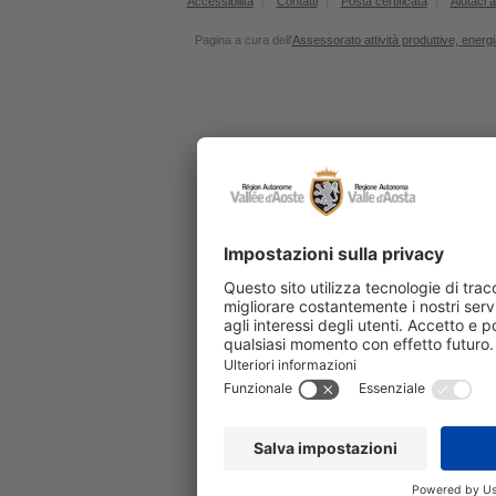
Accessibilità
Contatti
Posta certificata
Aiutaci a
Pagina a cura dell'
Assessorato attività produttive, energia