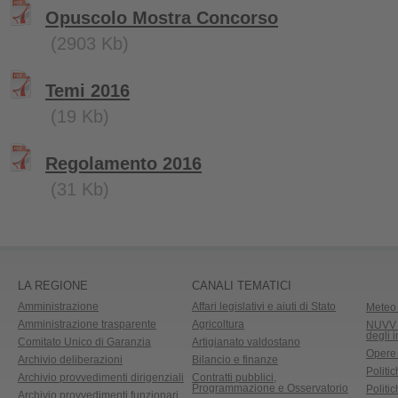
Opuscolo Mostra Concorso
(2903 Kb)
Temi 2016
(19 Kb)
Regolamento 2016
(31 Kb)
LA REGIONE
CANALI TEMATICI
Amministrazione
Affari legislativi e aiuti di Stato
Meteo 
Amministrazione trasparente
Agricoltura
NUVV -
degli 
Comitato Unico di Garanzia
Artigianato valdostano
Opere
Archivio deliberazioni
Bilancio e finanze
Politic
Archivio provvedimenti dirigenziali
Contratti pubblici,
Programmazione e Osservatorio
Politic
Archivio provvedimenti funzionari