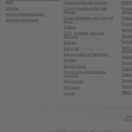
PPR
Cooperazione allo sviluppo
PNRR
Elezioni
Corpo Forestale della Valle
Portal
d'Aosta
artigi
Mappa Amministrazione
Corpo Valdostano dei Vigili del
Protez
Rapporti istituzionali
fuoco
Risors
Cultura
Sanità
CUS - Centrale Unica del
Servizi
Soccorso
Serviz
Energia
Sport 
Enti locali
sporti
Espropriazioni e Patrimonio
Statist
Europa
Territ
Europe Direct
Traspo
Formazione del personale
Tributi
regionale
Turis
Innovazione
Turism
Istruzione
Uffici
Lavoro