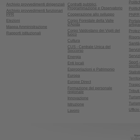
Politic
Archivio provvedimenti dirigenziali
Contratti pubblici,
Programmazione e Osservatorio
Politic
Archivio provvedimenti funzionari
PPR
Cooperazione allo sviluppo
PNRR
Elezioni
Corpo Forestale della Valle
Portal
d'Aosta
artigi
Mappa Amministrazione
Corpo Valdostano dei Vigili del
Protez
Rapporti istituzionali
fuoco
Risors
Cultura
Sanità
CUS - Centrale Unica del
Servizi
Soccorso
Serviz
Energia
Sport 
Enti locali
sporti
Espropriazioni e Patrimonio
Statist
Europa
Territ
Europe Direct
Traspo
Formazione del personale
Tributi
regionale
Turis
Innovazione
Turism
Istruzione
Uffici
Lavoro