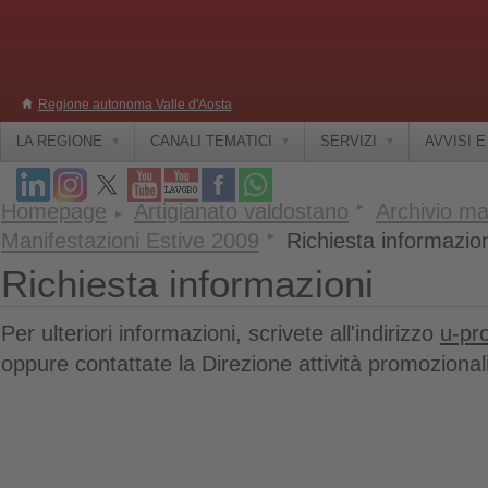
Regione autonoma Valle d'Aosta
LA REGIONE
CANALI TEMATICI
SERVIZI
AVVISI 
Homepage
Artigianato valdostano
Archivio ma
Manifestazioni Estive 2009
Richiesta informazio
Richiesta informazioni
Per ulteriori informazioni, scrivete all'indirizzo
u-pr
oppure contattate la Direzione attività promoziona