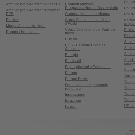
Politic
Archivio provvedimenti dirigenziali
Contratti pubblici,
Programmazione e Osservatorio
Politic
Archivio provvedimenti funzionari
PPR
Cooperazione allo sviluppo
PNRR
Elezioni
Corpo Forestale della Valle
Portal
d'Aosta
artigi
Mappa Amministrazione
Corpo Valdostano dei Vigili del
Protez
Rapporti istituzionali
fuoco
Risors
Cultura
Sanità
CUS - Centrale Unica del
Servizi
Soccorso
Serviz
Energia
Sport 
Enti locali
sporti
Espropriazioni e Patrimonio
Statist
Europa
Territ
Europe Direct
Traspo
Formazione del personale
Tributi
regionale
Turis
Innovazione
Turism
Istruzione
Uffici
Lavoro