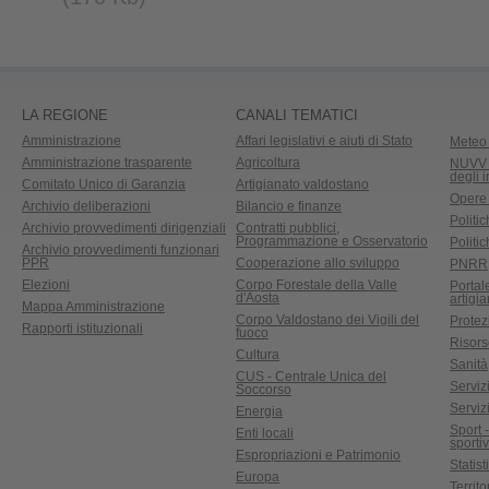
LA REGIONE
CANALI TEMATICI
Amministrazione
Affari legislativi e aiuti di Stato
Meteo 
Amministrazione trasparente
Agricoltura
NUVV -
degli 
Comitato Unico di Garanzia
Artigianato valdostano
Opere
Archivio deliberazioni
Bilancio e finanze
Politic
Archivio provvedimenti dirigenziali
Contratti pubblici,
Programmazione e Osservatorio
Politic
Archivio provvedimenti funzionari
PPR
Cooperazione allo sviluppo
PNRR
Elezioni
Corpo Forestale della Valle
Portal
d'Aosta
artigi
Mappa Amministrazione
Corpo Valdostano dei Vigili del
Protez
Rapporti istituzionali
fuoco
Risors
Cultura
Sanità
CUS - Centrale Unica del
Servizi
Soccorso
Serviz
Energia
Sport 
Enti locali
sporti
Espropriazioni e Patrimonio
Statist
Europa
Territ