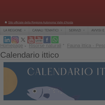
Sito ufficiale della Regione Autonoma Valle d'Aosta
LA REGIONE
CANALI TEMATICI
SERVIZI
AVVISI 
Homepage
Risorse naturali
Fauna ittica - Pes
Calendario ittico