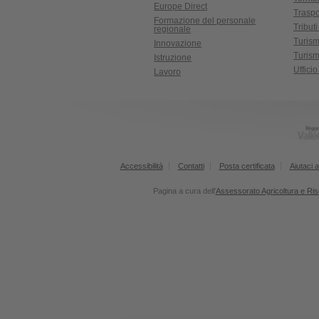
Europe Direct
Traspo
Formazione del personale
Tributi
regionale
Turis
Innovazione
Turism
Istruzione
Uffici
Lavoro
Accessibilità
Contatti
Posta certificata
Aiutaci a
Pagina a cura dell'
Assessorato Agricoltura e Ris