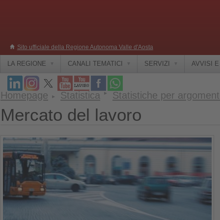
Sito ufficiale della Regione Autonoma Valle d'Aosta
LA REGIONE
CANALI TEMATICI
SERVIZI
AVVISI 
Homepage
Statistica
Statistiche per argomen
Mercato del lavoro