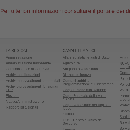
Per ulteriori informazioni consultare il portale dei da
LA REGIONE
CANALI TEMATICI
Amministrazione
Affari legislativi e aiuti di Stato
Meteo 
Amministrazione trasparente
Agricoltura
NUVV -
degli 
Comitato Unico di Garanzia
Artigianato valdostano
Opere
Archivio deliberazioni
Bilancio e finanze
Politic
Archivio provvedimenti dirigenziali
Contratti pubblici,
Programmazione e Osservatorio
Politic
Archivio provvedimenti funzionari
PPR
Cooperazione allo sviluppo
PNRR
Elezioni
Corpo Forestale della Valle
Portal
d'Aosta
artigi
Mappa Amministrazione
Corpo Valdostano dei Vigili del
Protez
Rapporti istituzionali
fuoco
Risors
Cultura
Sanità
CUS - Centrale Unica del
Servizi
Soccorso
Serviz
Energia