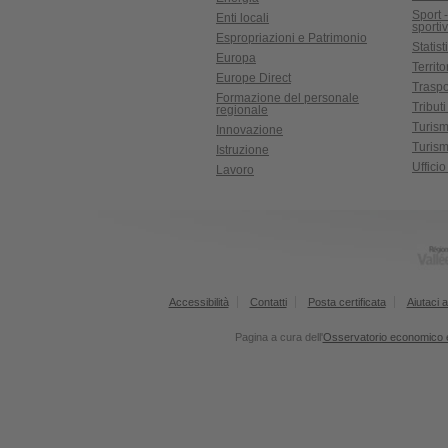
Sport 
Enti locali
sporti
Espropriazioni e Patrimonio
Statist
Europa
Territ
Europe Direct
Traspo
Formazione del personale
Tributi
regionale
Turis
Innovazione
Turism
Istruzione
Uffici
Lavoro
Accessibilità
Contatti
Posta certificata
Aiutaci a
Pagina a cura dell'
Osservatorio economico e