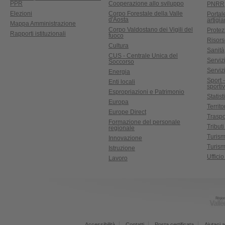
PPR
Cooperazione allo sviluppo
PNRR
Elezioni
Corpo Forestale della Valle
Portal
d'Aosta
artigi
Mappa Amministrazione
Corpo Valdostano dei Vigili del
Protez
Rapporti istituzionali
fuoco
Risors
Cultura
Sanità
CUS - Centrale Unica del
Servizi
Soccorso
Serviz
Energia
Sport 
Enti locali
sporti
Espropriazioni e Patrimonio
Statist
Europa
Territ
Europe Direct
Traspo
Formazione del personale
Tributi
regionale
Turis
Innovazione
Turism
Istruzione
Uffici
Lavoro
Accessibilità
Contatti
Posta certificata
Aiutaci a