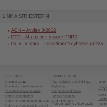
LINK A SITI ESTERNI
ACN – Avviso 3/2022
DTD - Attuazione misure PNRR
Italia Domani – Investimenti cybersicurezza
LA REGIONE
CANALI TEMATICI
Amministrazione
Affari legislativi e aiuti di Stato
Meteo 
Amministrazione trasparente
Agricoltura
NUVV -
degli 
Comitato Unico di Garanzia
Artigianato valdostano
Opere
Archivio deliberazioni
Bilancio e finanze
Politic
Archivio provvedimenti dirigenziali
Contratti pubblici,
Programmazione e Osservatorio
Politic
Archivio provvedimenti funzionari