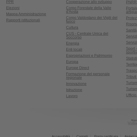
PPR
Cooperazione allo sviluppo
PNRR
Elezioni
Corpo Forestale della Valle
Portal
d'Aosta
artigi
Mappa Amministrazione
Corpo Valdostano dei Vigili del
Protez
Rapporti istituzionali
fuoco
Risors
Cultura
Sanità
CUS - Centrale Unica del
Servizi
Soccorso
Serviz
Energia
Sport 
Enti locali
sporti
Espropriazioni e Patrimonio
Statist
Europa
Territ
Europe Direct
Traspo
Formazione del personale
Tributi
regionale
Turis
Innovazione
Turism
Istruzione
Uffici
Lavoro
Accessibilità
Contatti
Posta certificata
Aiutaci a