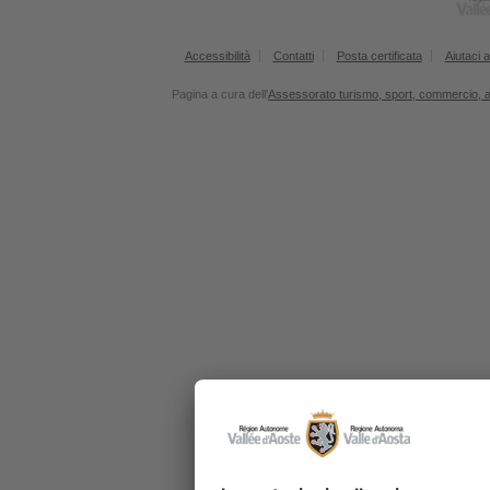
Accessibilità
Contatti
Posta certificata
Aiutaci a
Pagina a cura dell'
Assessorato turismo, sport, commercio, agr