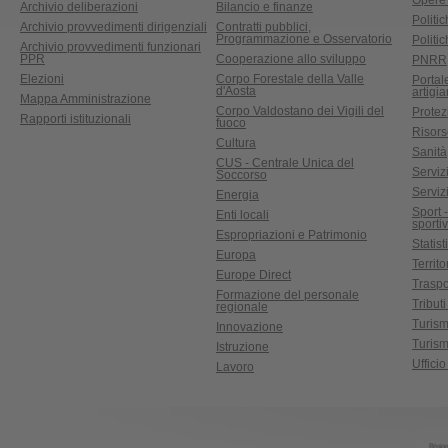
Opere
Archivio deliberazioni
Bilancio e finanze
Politic
Archivio provvedimenti dirigenziali
Contratti pubblici,
Programmazione e Osservatorio
Politic
Archivio provvedimenti funzionari
PPR
Cooperazione allo sviluppo
PNRR
Elezioni
Corpo Forestale della Valle
Portal
d'Aosta
artigi
Mappa Amministrazione
Corpo Valdostano dei Vigili del
Protez
Rapporti istituzionali
fuoco
Risors
Cultura
Sanità
CUS - Centrale Unica del
Servizi
Soccorso
Serviz
Energia
Sport 
Enti locali
sporti
Espropriazioni e Patrimonio
Statist
Europa
Territ
Europe Direct
Traspo
Formazione del personale
Tributi
regionale
Turis
Innovazione
Turism
Istruzione
Uffici
Lavoro