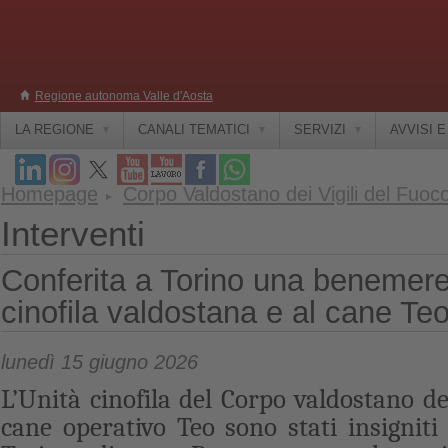
Regione autonoma Valle d'Aosta
LA REGIONE
CANALI TEMATICI
SERVIZI
AVVISI 
Homepage
Corpo Valdostano dei Vigili del Fuoc
Interventi
Conferita a Torino una benemere
cinofila valdostana e al cane Te
lunedì 15 giugno 2026
L’Unità cinofila del Corpo valdostano dei
cane operativo Teo sono stati insigniti