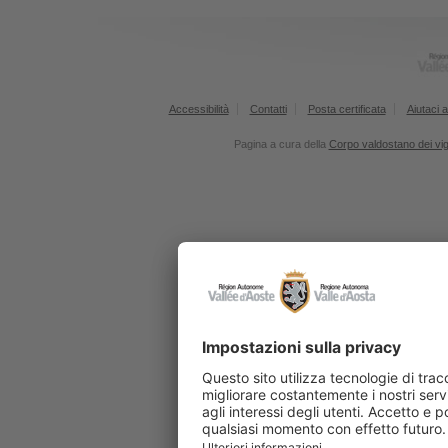
Accessibilità
Contatti
Posta certificata
Aiutaci a
Pagina a cura della
Corpo valdostano dei vigi