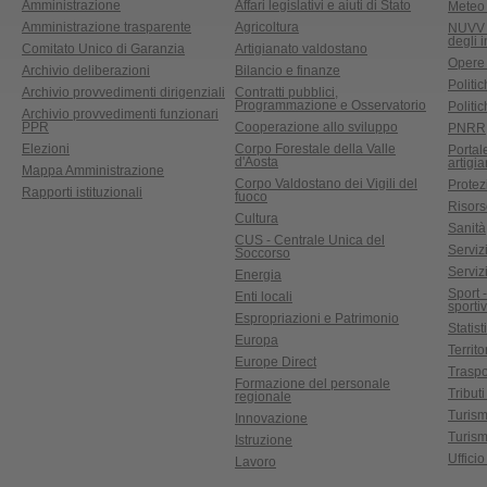
Amministrazione
Affari legislativi e aiuti di Stato
Meteo 
Amministrazione trasparente
Agricoltura
NUVV -
degli 
Comitato Unico di Garanzia
Artigianato valdostano
Opere
Archivio deliberazioni
Bilancio e finanze
Politic
Archivio provvedimenti dirigenziali
Contratti pubblici,
Programmazione e Osservatorio
Politic
Archivio provvedimenti funzionari
PPR
Cooperazione allo sviluppo
PNRR
Elezioni
Corpo Forestale della Valle
Portal
d'Aosta
artigi
Mappa Amministrazione
Corpo Valdostano dei Vigili del
Protez
Rapporti istituzionali
fuoco
Risors
Cultura
Sanità
CUS - Centrale Unica del
Servizi
Soccorso
Serviz
Energia
Sport 
Enti locali
sporti
Espropriazioni e Patrimonio
Statist
Europa
Territ
Europe Direct
Traspo
Formazione del personale
Tributi
regionale
Turis
Innovazione
Turism
Istruzione
Uffici
Lavoro