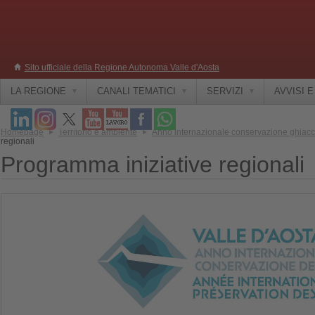
Sito ufficiale della Regione Autonoma Valle d'Aosta
LA REGIONE
CANALI TEMATICI
SERVIZI
AVVISI 
Homepage
Territorio e ambiente
Anno internazionale conservazione ghiacc
regionali
Programma iniziative regionali