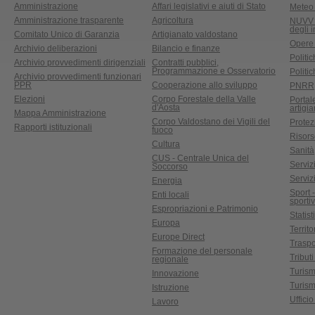
Amministrazione
Affari legislativi e aiuti di Stato
Meteo 
Amministrazione trasparente
Agricoltura
NUVV -
degli 
Comitato Unico di Garanzia
Artigianato valdostano
Opere
Archivio deliberazioni
Bilancio e finanze
Politic
Archivio provvedimenti dirigenziali
Contratti pubblici,
Programmazione e Osservatorio
Politic
Archivio provvedimenti funzionari
PPR
Cooperazione allo sviluppo
PNRR
Elezioni
Corpo Forestale della Valle
Portal
d'Aosta
artigi
Mappa Amministrazione
Corpo Valdostano dei Vigili del
Protez
Rapporti istituzionali
fuoco
Risors
Cultura
Sanità
CUS - Centrale Unica del
Servizi
Soccorso
Serviz
Energia
Sport 
Enti locali
sporti
Espropriazioni e Patrimonio
Statist
Europa
Territ
Europe Direct
Traspo
Formazione del personale
Tributi
regionale
Turis
Innovazione
Turism
Istruzione
Uffici
Lavoro