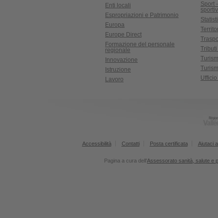
Sport 
Enti locali
sporti
Espropriazioni e Patrimonio
Statist
Europa
Territ
Europe Direct
Traspo
Formazione del personale
Tributi
regionale
Turis
Innovazione
Turism
Istruzione
Uffici
Lavoro
Accessibilità
Contatti
Posta certificata
Aiutaci a
Pagina a cura dell'
Assessorato sanità, salute e po