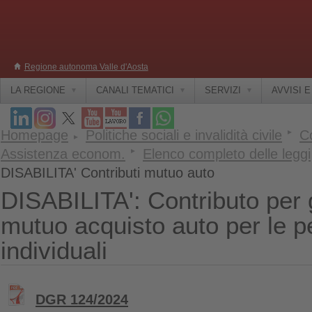
Regione autonoma Valle d'Aosta
LA REGIONE
CANALI TEMATICI
SERVIZI
AVVISI 
Homepage
Politiche sociali e invalidità civile
Co
Assistenza econom.
Elenco completo delle leggi
DISABILITA' Contributi mutuo auto
DISABILITA': Contributo per g
mutuo acquisto auto per le 
individuali
DGR 124/2024