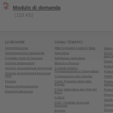
Modulo di domanda
(118 Kb)
LA REGIONE
CANALI TEMATICI
Amministrazione
Affari legislativi e aiuti di Stato
Meteo 
Amministrazione trasparente
Agricoltura
NUVV -
degli 
Comitato Unico di Garanzia
Artigianato valdostano
Opere
Archivio deliberazioni
Bilancio e finanze
Politic
Archivio provvedimenti dirigenziali
Contratti pubblici,
Programmazione e Osservatorio
Politic
Archivio provvedimenti funzionari
PPR
Cooperazione allo sviluppo
PNRR
Elezioni
Corpo Forestale della Valle
Portal
d'Aosta
artigi
Mappa Amministrazione
Corpo Valdostano dei Vigili del
Protez
Rapporti istituzionali
fuoco
Risors
Cultura
Sanità
CUS - Centrale Unica del
Servizi
Soccorso
Serviz
Energia