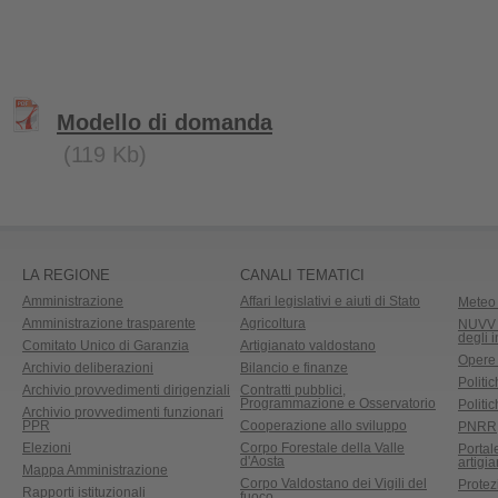
Modello di domanda
(119 Kb)
LA REGIONE
CANALI TEMATICI
Amministrazione
Affari legislativi e aiuti di Stato
Meteo 
Amministrazione trasparente
Agricoltura
NUVV -
degli 
Comitato Unico di Garanzia
Artigianato valdostano
Opere
Archivio deliberazioni
Bilancio e finanze
Politic
Archivio provvedimenti dirigenziali
Contratti pubblici,
Programmazione e Osservatorio
Politic
Archivio provvedimenti funzionari
PPR
Cooperazione allo sviluppo
PNRR
Elezioni
Corpo Forestale della Valle
Portal
d'Aosta
artigi
Mappa Amministrazione
Corpo Valdostano dei Vigili del
Protez
Rapporti istituzionali
fuoco