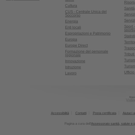
Risors
Cultura
Sanità
CUS - Centrale Unica del
Servizi
Soccorso
Serviz
Energia
Sport 
Enti locali
sporti
Espropriazioni e Patrimonio
Statist
Europa
Territ
Europe Direct
Traspo
Formazione del personale
Tributi
regionale
Turis
Innovazione
Turism
Istruzione
Uffici
Lavoro
Accessibilità
Contatti
Posta certificata
Aiutaci a
Pagina a cura dell'
Assessorato sanità, salute e po