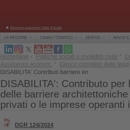
Regione autonoma Valle d'Aosta
LA REGIONE
CANALI TEMATICI
SERVIZI
AVVISI 
Homepage
Politiche sociali e invalidità civile
Co
Assistenza econom.
Elenco completo delle leggi
DISABILITA' Contributi barriere en
DISABILITA': Contributo per 
delle barriere architettoniche 
privati o le imprese operanti 
DGR 124/2024