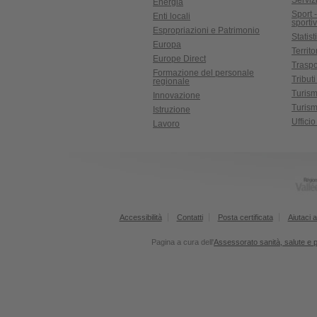
Serviz
Energia
Sport 
Enti locali
sporti
Espropriazioni e Patrimonio
Statist
Europa
Territ
Europe Direct
Traspo
Formazione del personale
Tributi
regionale
Turis
Innovazione
Turism
Istruzione
Uffici
Lavoro
Accessibilità
Contatti
Posta certificata
Aiutaci a
Pagina a cura dell'
Assessorato sanità, salute e po