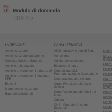
Modulo di domanda
(118 Kb)
LA REGIONE
CANALI TEMATICI
Amministrazione
Affari legislativi e aiuti di Stato
Meteo 
Amministrazione trasparente
Agricoltura
NUVV -
degli 
Comitato Unico di Garanzia
Artigianato valdostano
Opere
Archivio deliberazioni
Bilancio e finanze
Politic
Archivio provvedimenti dirigenziali
Contratti pubblici,
Programmazione e Osservatorio
Politic
Archivio provvedimenti funzionari
PPR
Cooperazione allo sviluppo
PNRR
Elezioni
Corpo Forestale della Valle
Portal
d'Aosta
artigi
Mappa Amministrazione
Corpo Valdostano dei Vigili del
Protez
Rapporti istituzionali
fuoco
Risors
Cultura
Sanità
CUS - Centrale Unica del
Servizi
Soccorso