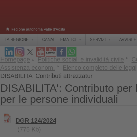
Regione autonoma Valle d'Aosta
LA REGIONE
CANALI TEMATICI
SERVIZI
AVVISI 
Homepage
Politiche sociali e invalidità civile
Co
Assistenza econom.
Elenco completo delle leggi
DISABILITA' Contributi attrezzatur
DISABILITA': Contributo per 
per le persone individuali
DGR 124/2024
(775 Kb)