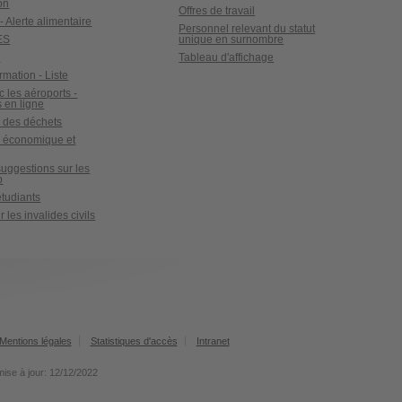
on
Offres de travail
- Alerte alimentaire
Personnel relevant du statut
ES
unique en surnombre
x
Tableau d'affichage
ormation - Liste
c les aéroports -
 en ligne
 des déchets
e économique et
suggestions sur les
b
tudiants
 les invalides civils
Mentions légales
Statistiques d'accès
Intranet
mise à jour: 12/12/2022