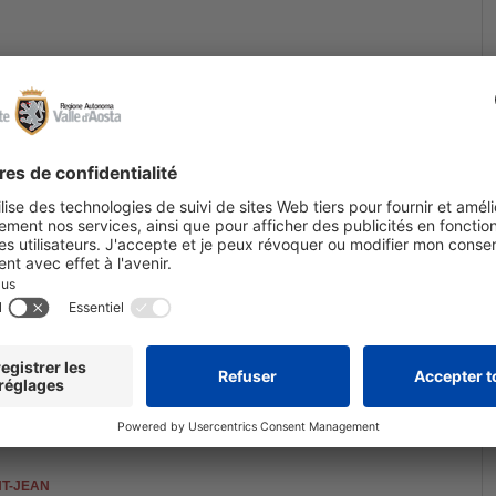
ORENZO
AINT-PIERRE
NT-JEAN