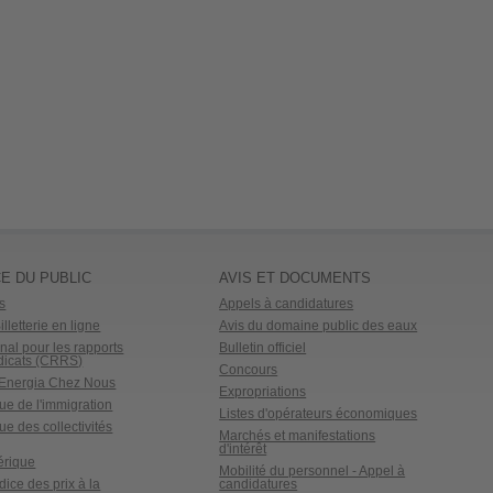
E DU PUBLIC
AVIS ET DOCUMENTS
s
Appels à candidatures
lletterie en ligne
Avis du domaine public des eaux
nal pour les rapports
Bulletin officiel
dicats (CRRS)
Concours
o Energia Chez Nous
Expropriations
ue de l'immigration
Listes d'opérateurs économiques
ue des collectivités
Marchés et manifestations
d'intérêt
érique
Mobilité du personnel - Appel à
ndice des prix à la
candidatures