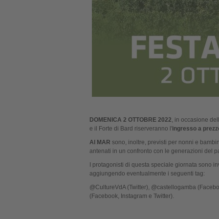
DOMENICA 2 OTTOBRE 2022
, in occasione de
e il Forte di Bard riserveranno l'
ingresso a prezzo
Al MAR
sono, inoltre, previsti per nonni e bambi
antenati in un confronto con le generazioni del
I protagonisti di questa speciale giornata sono inv
aggiungendo eventualmente i seguenti tag:
@CultureVdA (Twitter), @castellogamba (Faceboo
(Facebook, Instagram e Twitter).