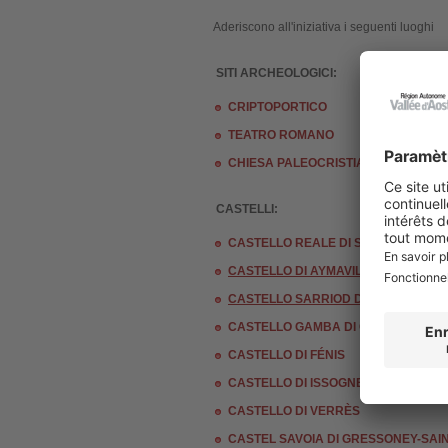
Aderiscono all'iniziativa i seguenti luoghi
S
ITI ARCHEOLOGICI:
CRIPTOPORTICO
TEATRO ROMANO
CHIESA PALEOCRISTIANA DI SAN L
CASTELLI:
CASTELLO REALE DI SARRE
CASTELLO DI AYMAVILLES
CASTELLO SARRIOD DE LA TOUR A S
CASTELLO GAMBA DI CHÂTILLON
CASTELLO DI FÉNIS
CASTELLO DI ISSOGNE
CASTELLO DI VERRÈS
CASTEL SAVOIA DI GRESSONEY-SAI