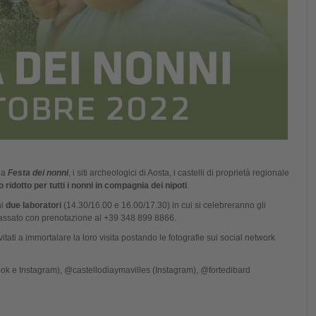
lla
Festa dei nonni
, i siti archeologici di Aosta, i castelli di proprietà regionale
 ridotto per tutti i nonni in compagnia dei nipoti
.
ni
due laboratori
(14.30/16.00 e 16.00/17.30) in cui si celebreranno gli
 passato con prenotazione al +39 348 899 8866.
itati a immortalare la loro visita postando le fotografie sui social network
k e Instagram), @castellodiaymavilles (Instagram), @fortedibard