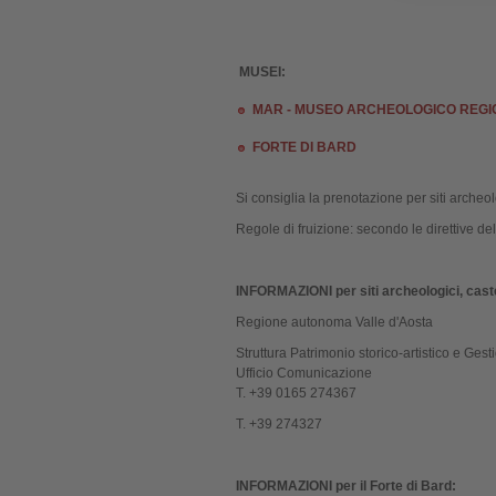
MUSEI:
MAR - MUSEO ARCHEOLOGICO REG
FORTE DI BARD
Si consiglia la prenotazione per siti archeolo
Regole di fruizione:
secondo le direttive del
INFORMAZIONI per siti archeologici, cast
Regione autonoma Valle d'Aosta
Struttura Patrimonio storico-artistico e Gestio
Ufficio Comunicazione
T. +39 0165 274367
T. +39 274327
INFORMAZIONI per il Forte di Bard: