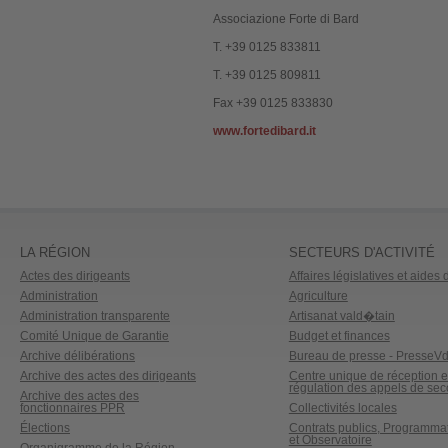
Associazione Forte di Bard
T. +39 0125 833811
T. +39 0125 809811
Fax +39 0125 833830
www.fortedibard.it
LA RÉGION
SECTEURS D'ACTIVITÉ
Actes des dirigeants
Affaires législatives et aides d
Administration
Agriculture
Administration transparente
Artisanat vald�tain
Comité Unique de Garantie
Budget et finances
Archive délibérations
Bureau de presse - PresseV
Archive des actes des dirigeants
Centre unique de réception e
régulation des appels de sec
Archive des actes des
fonctionnaires PPR
Collectivités locales
Élections
Contrats publics, Programma
et Observatoire