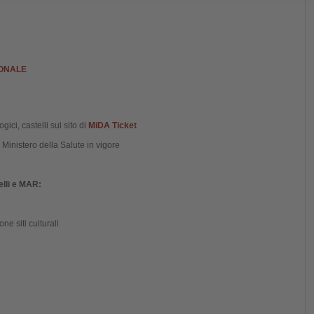
IONALE
gici, castelli sul sito di
MiDA Ticket
 Ministero della Salute in vigore
elli e MAR:
ne siti culturali