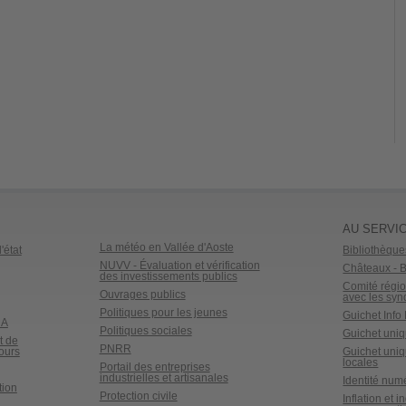
AU SERVIC
La météo en Vallée d'Aoste
'état
Bibliothèque
NUVV - Évaluation et vérification
Châteaux - Bi
des investissements publics
Comité régio
Ouvrages publics
avec les syn
Politiques pour les jeunes
Guichet Inf
dA
Politiques sociales
Guichet uniq
t de
PNRR
ours
Guichet uniq
locales
Portail des entreprises
industrielles et artisanales
Identité num
tion
Protection civile
Inflation et i