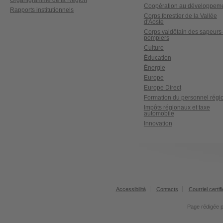
Organigramme de la Région
Coopération au développem
Rapports institutionnels
Corps forestier de la Vallée
d'Aoste
Corps valdôtain des sapeurs
pompiers
Culture
Éducation
Énergie
Europe
Europe Direct
Formation du personnel régi
Impôts régionaux et taxe
automobile
Innovation
Accessibilità
Contacts
Courriel certifi
Page rédigée 