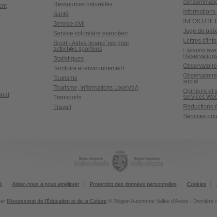
consommati
Ressources naturelles
ent
Informations 
Santé
INFOS UTIL
Service civil
-
Juge de pai
Service volontaire européen
Lettres d'inf
Sport - Aides financi`res pour
activit�s sportives
Liaisons ave
Réservations
Statistiques
Observatoire
Territoire et environnement
Observatoir
Tourisme
social
Tourisme, informations LoveVdA
Opinions et 
onal
services We
Transports
Réductions é
Travail
Services pour
é
Aidez-nous à nous améliorer
Protection des données personnelles
Cookies
par
l'Assessorat de l'Éducation et de la Culture
© Région Autonome Vallée d'Aoste - Dernière 