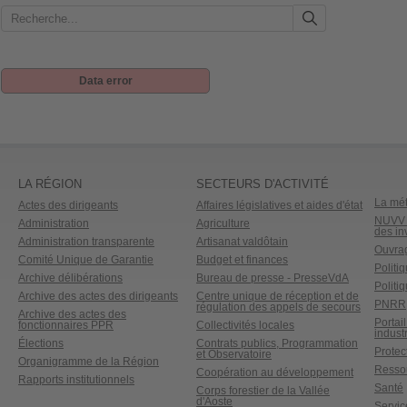
Data error
LA RÉGION
SECTEURS D'ACTIVITÉ
La mét
Actes des dirigeants
Affaires législatives et aides d'état
NUVV -
Administration
Agriculture
des in
Administration transparente
Artisanat valdôtain
Ouvrag
Comité Unique de Garantie
Budget et finances
Politi
Archive délibérations
Bureau de presse - PresseVdA
Politi
Archive des actes des dirigeants
Centre unique de réception et de
PNRR
régulation des appels de secours
Archive des actes des
Portai
fonctionnaires PPR
Collectivités locales
industr
Élections
Contrats publics, Programmation
Protect
et Observatoire
Organigramme de la Région
Ressou
Coopération au développement
Rapports institutionnels
Santé
Corps forestier de la Vallée
d'Aoste
Service