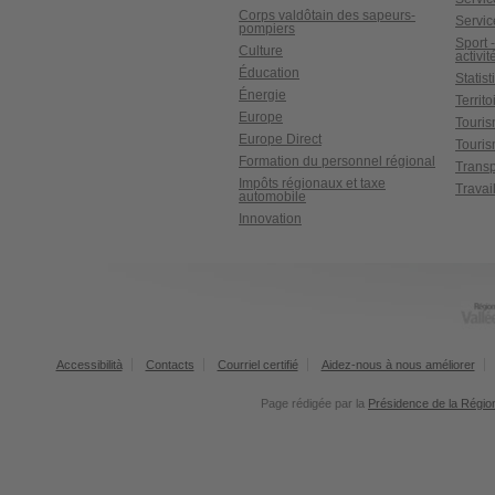
Corps valdôtain des sapeurs-
Servic
pompiers
Sport 
Culture
activit
Éducation
Statis
Énergie
Territ
Europe
Touri
Europe Direct
Touris
Formation du personnel régional
Transp
Impôts régionaux et taxe
Travai
automobile
Innovation
Accessibilità
Contacts
Courriel certifié
Aidez-nous à nous améliorer
Page rédigée par la
Présidence de la Régio