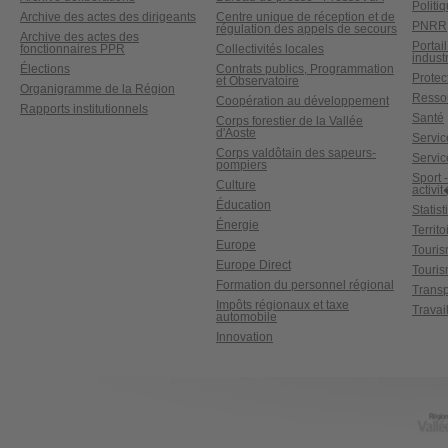
Politi
Archive des actes des dirigeants
Centre unique de réception et de
PNRR
régulation des appels de secours
Archive des actes des
Portai
fonctionnaires PPR
Collectivités locales
industr
Élections
Contrats publics, Programmation
Protect
et Observatoire
Organigramme de la Région
Ressou
Coopération au développement
Rapports institutionnels
Santé
Corps forestier de la Vallée
d'Aoste
Service
Corps valdôtain des sapeurs-
Servic
pompiers
Sport 
Culture
activi
Éducation
Statis
Énergie
Territ
Europe
Touri
Europe Direct
Touris
Formation du personnel régional
Transp
Impôts régionaux et taxe
Travai
automobile
Innovation