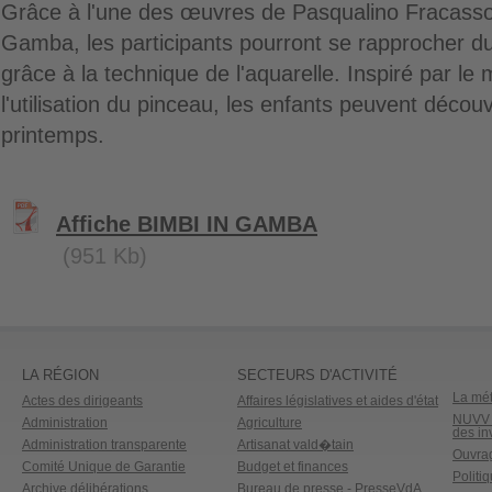
Grâce à l'une des œuvres de Pasqualino Fracass
Gamba, les participants pourront se rapprocher d
grâce à la technique de l'aquarelle. Inspiré par le
l'utilisation du pinceau, les enfants peuvent découv
printemps.
Affiche BIMBI IN GAMBA
(951 Kb)
LA RÉGION
SECTEURS D'ACTIVITÉ
La mét
Actes des dirigeants
Affaires législatives et aides d'état
NUVV -
Administration
Agriculture
des in
Administration transparente
Artisanat vald�tain
Ouvrag
Comité Unique de Garantie
Budget et finances
Politi
Archive délibérations
Bureau de presse - PresseVdA