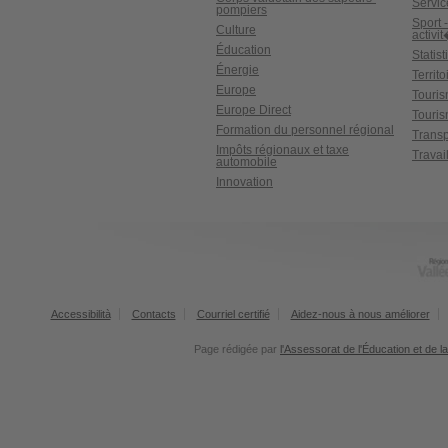
Servic
pompiers
Sport 
Culture
activi
Éducation
Statis
Énergie
Territ
Europe
Touri
Europe Direct
Touris
Formation du personnel régional
Transp
Impôts régionaux et taxe
Travai
automobile
Innovation
Accessibilità
Contacts
Courriel certifié
Aidez-nous à nous améliorer
Page rédigée par
l'Assessorat de l'Éducation et de l