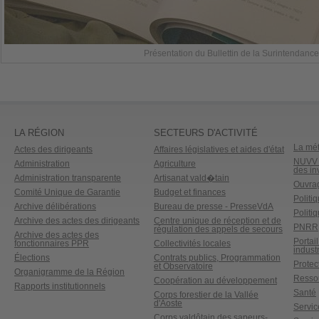
Présentation du Bullettin de la Surintendance
LA RÉGION
SECTEURS D'ACTIVITÉ
La mét
Actes des dirigeants
Affaires législatives et aides d'état
NUVV -
Administration
Agriculture
des in
Administration transparente
Artisanat vald�tain
Ouvrag
Comité Unique de Garantie
Budget et finances
Politi
Archive délibérations
Bureau de presse - PresseVdA
Politi
Archive des actes des dirigeants
Centre unique de réception et de
PNRR
régulation des appels de secours
Archive des actes des
Portai
fonctionnaires PPR
Collectivités locales
industr
Élections
Contrats publics, Programmation
Protect
et Observatoire
Organigramme de la Région
Ressou
Coopération au développement
Rapports institutionnels
Santé
Corps forestier de la Vallée
d'Aoste
Service
Corps valdôtain des sapeurs-