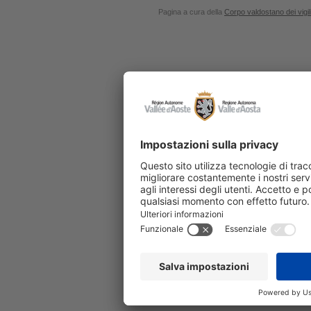
Pagina a cura della
Corpo valdostano dei vigil