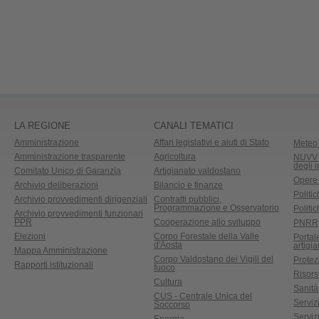
LA REGIONE
CANALI TEMATICI
Amministrazione
Affari legislativi e aiuti di Stato
Meteo 
Amministrazione trasparente
Agricoltura
NUVV -
degli 
Comitato Unico di Garanzia
Artigianato valdostano
Opere
Archivio deliberazioni
Bilancio e finanze
Politic
Archivio provvedimenti dirigenziali
Contratti pubblici,
Programmazione e Osservatorio
Politic
Archivio provvedimenti funzionari
PPR
Cooperazione allo sviluppo
PNRR
Elezioni
Corpo Forestale della Valle
Portal
d'Aosta
artigi
Mappa Amministrazione
Corpo Valdostano dei Vigili del
Protez
Rapporti istituzionali
fuoco
Risors
Cultura
Sanità
CUS - Centrale Unica del
Servizi
Soccorso
Serviz