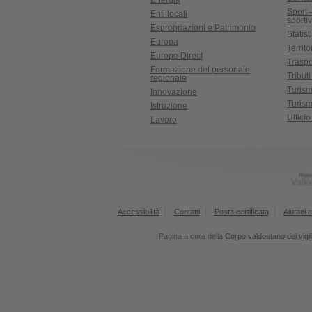
Energia
Sport 
Enti locali
sporti
Espropriazioni e Patrimonio
Statist
Europa
Territ
Europe Direct
Traspo
Formazione del personale
Tributi
regionale
Turis
Innovazione
Turism
Istruzione
Uffici
Lavoro
Accessibilità
Contatti
Posta certificata
Aiutaci a
Pagina a cura della
Corpo valdostano dei vigil