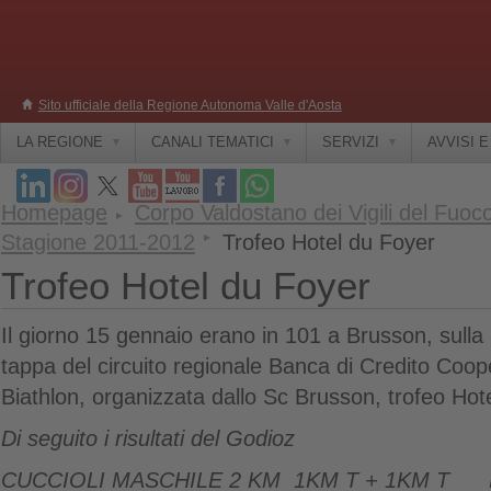
Sito ufficiale della Regione Autonoma Valle d'Aosta
LA REGIONE
CANALI TEMATICI
SERVIZI
AVVISI 
Homepage
Corpo Valdostano dei Vigili del Fuoc
Stagione 2011-2012
Trofeo Hotel du Foyer
Trofeo Hotel du Foyer
Il giorno 15 gennaio erano in 101 a Brusson, sulla p
tappa del circuito regionale Banca di Credito Coop
Biathlon, organizzata dallo Sc Brusson, trofeo Hot
Di seguito i risultati del Godioz
CUCCIOLI MASCHILE 2 KM 1KM T + 1KM T 