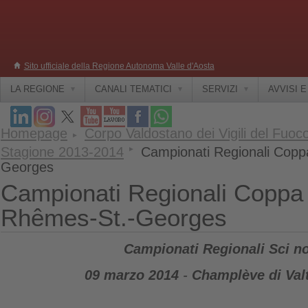
Sito ufficiale della Regione Autonoma Valle d'Aosta
LA REGIONE
CANALI TEMATICI
SERVIZI
AVVISI 
Homepage
Corpo Valdostano dei Vigili del Fuoc
Stagione 2013-2014
Campionati Regionali Cop
Georges
Campionati Regionali Coppa
Rhêmes-St.-Georges
Campionati Regionali
Sci n
09 marzo 2014
-
Champlève di Va