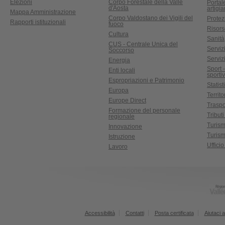
Elezioni
Corpo Forestale della Valle
Portal
d'Aosta
artigi
Mappa Amministrazione
Corpo Valdostano dei Vigili del
Protez
Rapporti istituzionali
fuoco
Risors
Cultura
Sanità
CUS - Centrale Unica del
Servizi
Soccorso
Serviz
Energia
Sport 
Enti locali
sporti
Espropriazioni e Patrimonio
Statist
Europa
Territ
Europe Direct
Traspo
Formazione del personale
Tributi
regionale
Turis
Innovazione
Turism
Istruzione
Uffici
Lavoro
Accessibilità
Contatti
Posta certificata
Aiutaci a