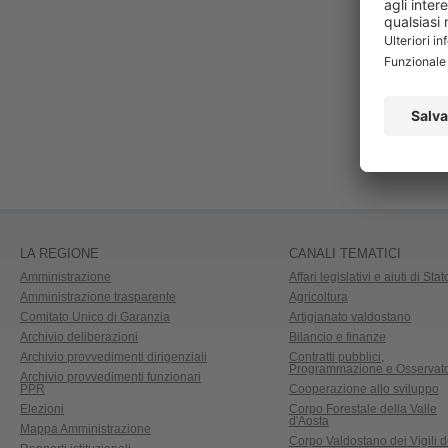
LA REGIONE
CANALI TEMATICI
Amministrazione
Affari legislativi e aiuti di Stat
Amministrazione trasparente
Agricoltura
Comitato Unico di Garanzia
Artigianato valdostano
Archivio deliberazioni
Bilancio e finanze
Archivio provvedimenti dirigenziali
Contratti pubblici,
Programmazione e Osservato
Archivio provvedimenti funzionari
PPR
Cooperazione allo sviluppo
Elezioni
Corpo Forestale della Valle
d'Aosta
Mappa Amministrazione
Corpo Valdostano dei Vigili d