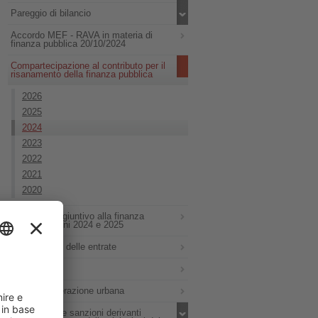
Pareggio di bilancio
Accordo MEF - RAVA in materia di
finanza pubblica 20/10/2024
Compartecipazione al contributo per il
risanamento della finanza pubblica
2026
2025
2024
2023
2022
2021
2020
Concorso aggiuntivo alla finanza
pubblica - anni 2024 e 2025
Monitoraggio delle entrate
Altro
PNRR rigenerazione urbana
Proventi delle sanzioni derivanti