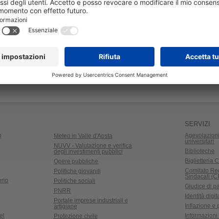
SERVIZI
o
Agevolazioni
Meteo in Valle d'Aosta
universitari
NUVV - Valutazione e verifica
Biblioteche
degli investimenti pubblici
Biglietteria C
Opere pubbliche
Comitato Re
Politiche giovanili
Sindacali (
rio
Politiche sociali
Giudice di p
PNRR
Identità digit
Portale imprese industriali e
Inflazione e
artigiane
el
Informazioni 
Protezione civile