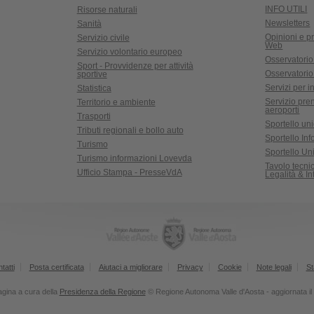
INFO UTILI
Risorse naturali
Newsletters
Sanità
Opinioni e pr
Servizio civile
Web
Servizio volontario europeo
Osservatorio
Sport - Provvidenze per attività
Osservatorio r
sportive
Servizi per in
Statistica
Servizio pre
Territorio e ambiente
aeroporti
Trasporti
Sportello un
Tributi regionali e bollo auto
Sportello In
Turismo
Sportello Uni
Turismo informazioni Lovevda
Tavolo tecn
Ufficio Stampa - PresseVdA
Legalità & I
tatti
Posta certificata
Aiutaci a migliorare
Privacy
Cookie
Note legali
St
gina a cura della
Presidenza della Regione
© Regione Autonoma Valle d'Aosta - aggiornata i