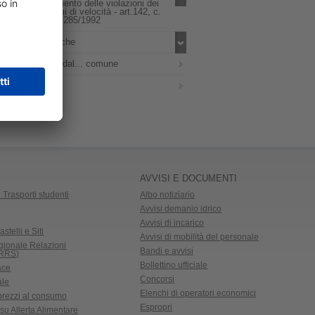
dall'accertamento delle violazioni dei
limiti massimi di velocità - art.142, c.
12-bis, d.lgs 285/1992
Indici e ricerche
Numeri fuori dal... comune
Contatti
AVVISI E DOCUMENTI
 Trasporti studenti
Albo notiziario
Avvisi demanio idrico
Avvisi di incarico
astelli e Siti
Avvisi di mobilità del personale
gionale Relazioni
Bandi e avvisi
CRRS)
Bollettino ufficiale
ace
Concorsi
ale
Elenchi di operatori economici
 prezzi al consumo
Espropri
su Allerta Alimentare