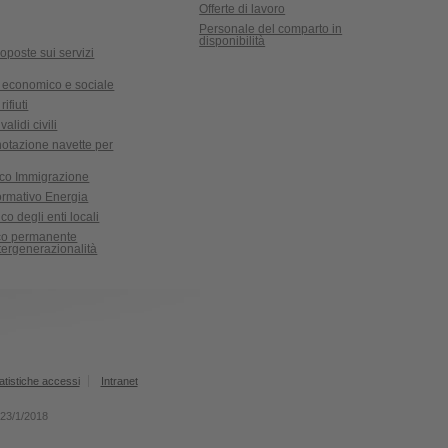
Offerte di lavoro
Personale del comparto in
disponibilità
oposte sui servizi
 economico e sociale
ifiuti
validi civili
notazione navette per
ico Immigrazione
formativo Energia
co degli enti locali
ico permanente
ntergenerazionalità
atistiche accessi
Intranet
l 23/1/2018