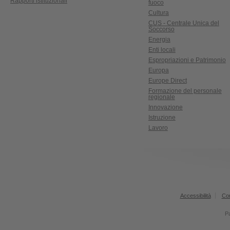
Rapporti istituzionali
fuoco
Cultura
CUS - Centrale Unica del
Soccorso
Energia
Enti locali
Espropriazioni e Patrimonio
Europa
Europe Direct
Formazione del personale
regionale
Innovazione
Istruzione
Lavoro
Accessibilità
Con
Pa