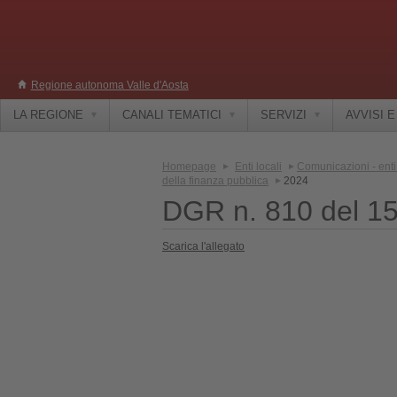
Regione autonoma Valle d'Aosta
LA REGIONE
CANALI TEMATICI
SERVIZI
AVVISI 
Homepage
Enti locali
Comunicazioni - enti 
della finanza pubblica
2024
DGR n. 810 del 1
Scarica l'allegato