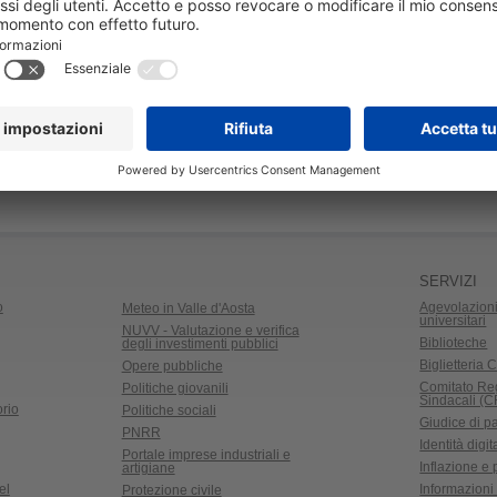
SERVIZI
o
Agevolazioni
Meteo in Valle d'Aosta
universitari
NUVV - Valutazione e verifica
Biblioteche
degli investimenti pubblici
Biglietteria C
Opere pubbliche
Comitato Re
Politiche giovanili
Sindacali (
rio
Politiche sociali
Giudice di p
PNRR
Identità digit
Portale imprese industriali e
Inflazione e
artigiane
el
Informazioni 
Protezione civile