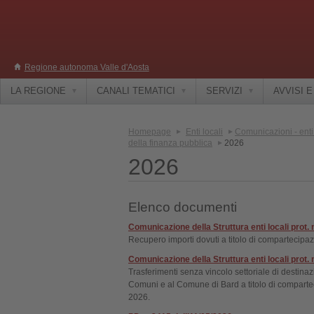
Regione autonoma Valle d'Aosta
LA REGIONE
CANALI TEMATICI
SERVIZI
AVVISI 
Homepage
Enti locali
Comunicazioni - enti 
della finanza pubblica
2026
2026
Elenco documenti
Comunicazione della Struttura enti locali prot.
Recupero importi dovuti a titolo di compartecipaz
Comunicazione della Struttura enti locali prot. 
Trasferimenti senza vincolo settoriale di destin
Comuni e al Comune di Bard a titolo di compartec
2026.