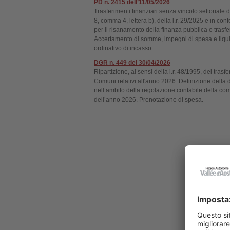
PD n. 2415 dell’11/05/2026
Trasferimenti finanziari senza vincolo settoriale 
8, comma 4, lettera b), della l.r. 29/2025 e in 
per il risanamento della finanza pubblica e trasfer
Accertamento di somme, impegni di spesa e liqui
ordinativo di incasso.
DGR n. 449 del 30/04/2026
Ripartizione, ai sensi della l.r. 48/1995, dei trasf
Comuni relativi all'anno 2026. Definizione della
nell’ambito della regolazione contabile della com
dell’anno 2026. Prenotazione di spesa.