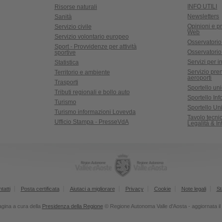
INFO UTILI
Risorse naturali
Newsletters
Sanità
Opinioni e pr
Servizio civile
Web
Servizio volontario europeo
Osservatorio
Sport - Provvidenze per attività
Osservatorio r
sportive
Servizi per in
Statistica
Servizio pre
Territorio e ambiente
aeroporti
Trasporti
Sportello un
Tributi regionali e bollo auto
Sportello In
Turismo
Sportello Uni
Turismo informazioni Lovevda
Tavolo tecn
Ufficio Stampa - PresseVdA
Legalità & I
tatti
Posta certificata
Aiutaci a migliorare
Privacy
Cookie
Note legali
St
gina a cura della
Presidenza della Regione
© Regione Autonoma Valle d'Aosta - aggiornata i