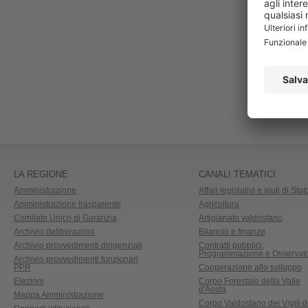
LA REGIONE
CANALI TEMATICI
Amministrazione
Affari legislativi e aiuti di Stat
Amministrazione trasparente
Agricoltura
Comitato Unico di Garanzia
Artigianato valdostano
Archivio deliberazioni
Bilancio e finanze
Archivio provvedimenti dirigenziali
Contratti pubblici,
Programmazione e Osservato
Archivio provvedimenti funzionari
PPR
Cooperazione allo sviluppo
Elezioni
Corpo Forestale della Valle
d'Aosta
Mappa Amministrazione
Corpo Valdostano dei Vigili d