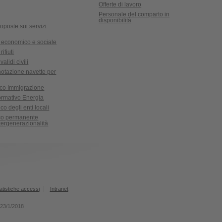
Offerte di lavoro
Personale del comparto in
disponibilità
oposte sui servizi
 economico e sociale
ifiuti
validi civili
notazione navette per
ico Immigrazione
formativo Energia
co degli enti locali
ico permanente
ntergenerazionalità
atistiche accessi
Intranet
l 23/1/2018