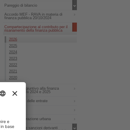
Pareggio di bilancio
Accordo MEF - RAVA in materia di
finanza pubblica 20/10/2024
Compartecipazione al contributo per il
risanamento della finanza pubblica
2026
2025
2024
2023
2022
2021
2020
Concorso aggiuntivo alla finanza
pubblica - anni 2024 e 2025
Monitoraggio delle entrate
Altro
PNRR rigenerazione urbana
Proventi delle sanzioni derivanti