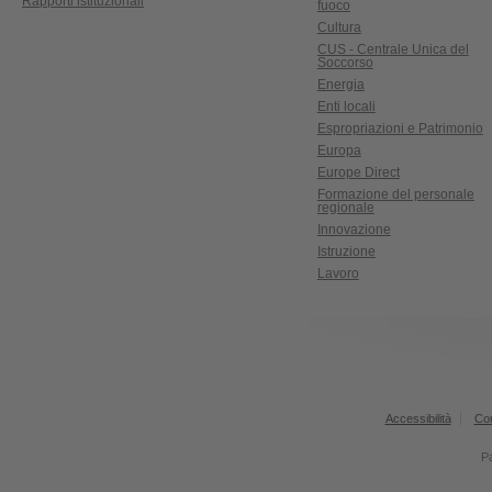
Rapporti istituzionali
fuoco
Cultura
CUS - Centrale Unica del
Soccorso
Energia
Enti locali
Espropriazioni e Patrimonio
Europa
Europe Direct
Formazione del personale
regionale
Innovazione
Istruzione
Lavoro
Accessibilità
Con
Pa