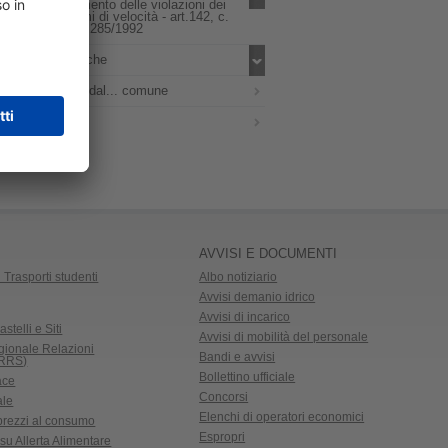
dall'accertamento delle violazioni dei
limiti massimi di velocità - art.142, c.
12-bis, d.lgs 285/1992
Indici e ricerche
Numeri fuori dal... comune
Contatti
AVVISI E DOCUMENTI
 Trasporti studenti
Albo notiziario
Avvisi demanio idrico
Avvisi di incarico
astelli e Siti
Avvisi di mobilità del personale
gionale Relazioni
Bandi e avvisi
CRRS)
Bollettino ufficiale
ace
Concorsi
ale
Elenchi di operatori economici
 prezzi al consumo
Espropri
su Allerta Alimentare