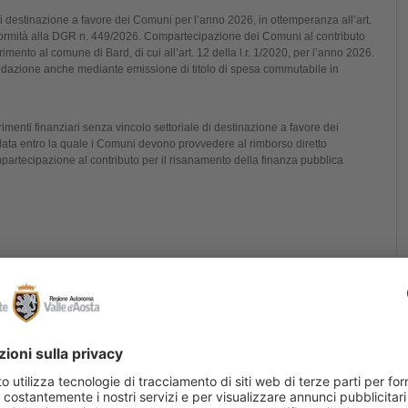
di destinazione a favore dei Comuni per l’anno 2026, in ottemperanza all’art.
conformità alla DGR n. 449/2026. Compartecipazione dei Comuni al contributo
imento al comune di Bard, di cui all’art. 12 della l.r. 1/2020, per l’anno 2026.
dazione anche mediante emissione di titolo di spesa commutabile in
erimenti finanziari senza vincolo settoriale di destinazione a favore dei
 data entro la quale i Comuni devono provvedere al rimborso diretto
partecipazione al contributo per il risanamento della finanza pubblica